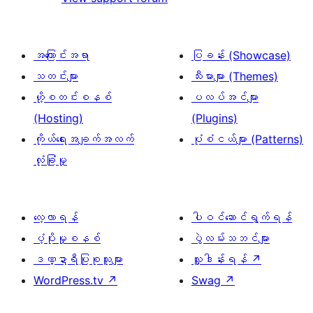
စောင်
အကြောင်းအရာ
ပြခန်း (Showcase)
သတင်းများ
သီးမားများ (Themes)
ဟို့စတင်းစနစ်
ပလပ်အင်များ
(Hosting)
(Plugins)
ကိုယ်ရေးအချက်အလက်
ပုံစံငယ်များ (Patterns)
လုံခြုံမှု
လေ့လာရန်
ပါဝင်ဆောင်ရွက်ရန်
ပံ့ပိုးမှုစနစ်
ပွဲလမ်းသဘင်များ
ဒဏ္ဍာရီပြုစုသူများ
လှူဒါန်းရန်
↗
WordPress.tv
↗
Swag
↗