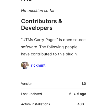
No question so far
Contributors &
Developers
“UTMs Carry Pages” is open source
software. The following people
have contributed to this plugin.
Contributors
rickmint
Meta
Version
1.0
Last updated
6 နှစ်
ago
Active installations
400+