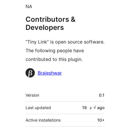
NA
Contributors &
Developers
“Tiny Link” is open source software.
The following people have
contributed to this plugin.
Contributors
Brajeshwar
Meta
Version
0.1
Last updated
19 နှစ်
ago
Active installations
10+