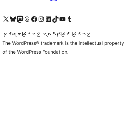
ကျွန်ုပ်တို့၏ X (ယခင် Twitter) အကောင့်သို့ သွားရောက်ကြည့်ရှုပါ
ကျွန်ုပ်တို့၏ Bluesky အကောင့်သို့ ဝင်ရောက်ကြည့်ရှုရန်
ကျွန်ုပ်တို့၏ Mastodon အကောင့်သို့ သွားရောက်ကြည့်ရှုပါ
ကျွန်ုပ်တို့၏ Threads အကောင့်သို့ ဝင်ရောက်ကြည့်ရှုရန်
ကျွန်ုပ်တို့၏ Facebook စာမျက်နှာသို့ သွားရောက်ကြည့်ရှုပါ
ကျွန်ုပ်တို့၏ Instagram အကောင့်သို့ သွားရောက်ကြည့်ရှုပါ
ကျွန်ုပ်တို့၏ LinkedIn အကောင့်သို့ သွားရောက်ကြည့်ရှုပါ
ကျွန်ုပ်တို့၏ TikTok အကောင့်သို့ ဝင်ရောက်ကြည့်ရှုရန်
ကျွန်ုပ်တို့၏ YouTube ချန်နယ်သို့ သွားရောက်ကြည့်ရှုပါ
ကျွန်ုပ်တို့၏ Tumblr အကောင့်သို့ ဝင်ရောက်ကြည့်ရှုရန်
ကုဒ်ရေးသားခြင်းသည် ကဗျာသီကုံးခြင်း ဖြစ်သည်။
The WordPress® trademark is the intellectual property
of the WordPress Foundation.