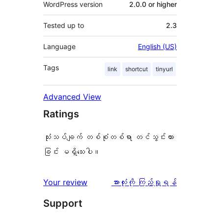
WordPress version
2.0.0 or higher
Tested up to
2.3
Language
English (US)
Tags
link
shortcut
tinyurl
Advanced View
Ratings
သုံးသပ်ချက် တစ်စုံတစ်ရာ တင်သွင်းထား
ခြင်း မရှိသေးပါ။
သုံးသပ်
Your review
အားလုံးကို ကြည့်ရှုရန်
ချက်
Support