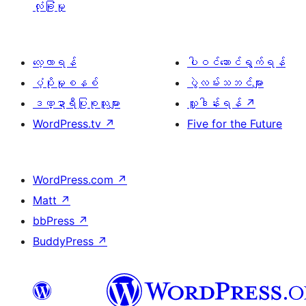
လုံခြုံမှု
လေ့လာရန်
ပါဝင်ဆောင်ရွက်ရန်
ပံ့ပိုးမှုစနစ်
ပွဲလမ်းသဘင်များ
ဒဏ္ဍာရီပြုစုသူများ
လှူဒါန်းရန်
↗
WordPress.tv
↗
Five for the Future
WordPress.com
↗
Matt
↗
bbPress
↗
BuddyPress
↗