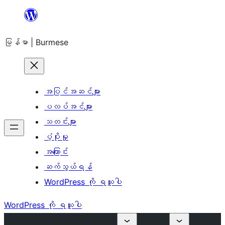
အကြောင်းအရာ
သို့
မြန်မာ | Burmese
ကျော်သွား
ရန်
အပြင်အဆင်များ
ပလပ်အင်များ
သတင်းများ
ပံ့ပိုးမှု
အကြောင်း
ဆက်သွယ်ရန်
WordPress ကို ရယူပါ
WordPress ကို ရယူပါ