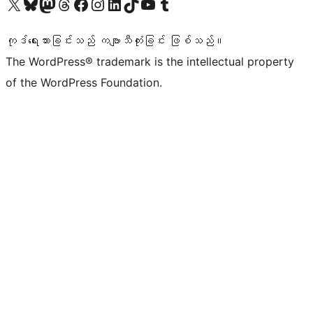
ကျွန်ုပ်တို့၏ X (ယခင် Twitter) အကောင့်သို့ သွားရောက်ကြည့်ရှုပါ
ကျွန်ုပ်တို့၏ Bluesky အကောင့်သို့ ဝင်ရောက်ကြည့်ရှုရန်
ကျွန်ုပ်တို့၏ Mastodon အကောင့်သို့ သွားရောက်ကြည့်ရှုပါ
ကျွန်ုပ်တို့၏ Threads အကောင့်သို့ ဝင်ရောက်ကြည့်ရှုရန်
ကျွန်ုပ်တို့၏ Facebook စာမျက်နှာသို့ သွားရောက်ကြည့်ရှုပါ
ကျွန်ုပ်တို့၏ Instagram အကောင့်သို့ သွားရောက်ကြည့်ရှုပါ
ကျွန်ုပ်တို့၏ LinkedIn အကောင့်သို့ သွားရောက်ကြည့်ရှုပါ
ကျွန်ုပ်တို့၏ TikTok အကောင့်သို့ ဝင်ရောက်ကြည့်ရှုရန်
ကျွန်ုပ်တို့၏ YouTube ချန်နယ်သို့ သွားရောက်ကြည့်ရှုပါ
ကျွန်ုပ်တို့၏ Tumblr အကောင့်သို့ ဝင်ရောက်ကြည့်ရှုရန်
ကုဒ်ရေးသားခြင်းသည် ကဗျာသီကုံးခြင်း ဖြစ်သည်။
The WordPress® trademark is the intellectual property
of the WordPress Foundation.