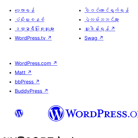
လေ့လာရန်
ပါဝင်ဆောင်ရွက်ရန်
ပံ့ပိုးမှုစနစ်
ပွဲလမ်းသဘင်များ
ဒဏ္ဍာရီပြုစုသူများ
လှူဒါန်းရန်
↗
WordPress.tv
↗
Swag
↗
WordPress.com
↗
Matt
↗
bbPress
↗
BuddyPress
↗