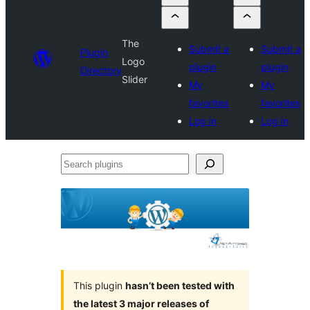
The
Submit a
Submit a
Plugin
Logo
plugin
plugin
Directory
Slider
My
My
favorites
favorites
Log in
Log in
Search
plugins
This plugin
hasn’t been tested with
the latest 3 major releases of