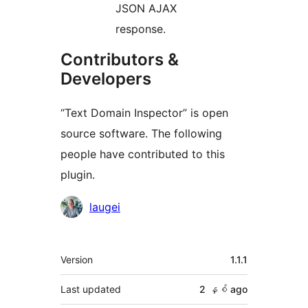
JSON AJAX
response.
Contributors &
Developers
“Text Domain Inspector” is open
source software. The following
people have contributed to this
plugin.
Contributors
laugei
Meta
Version
1.1.1
Last updated
2 နှစ်
ago