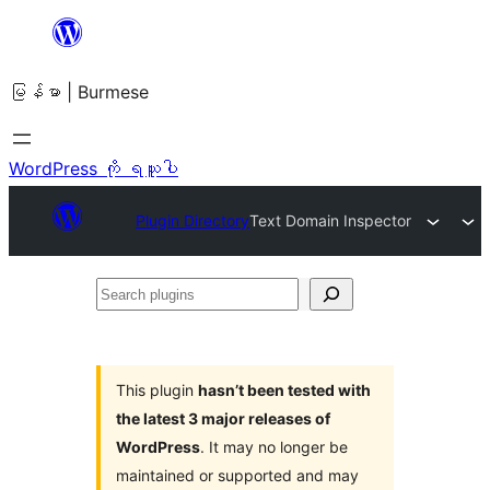
အကြောင်းအရာ
သို့
မြန်မာ | Burmese
ကျော်သွား
ရန်
WordPress ကို ရယူပါ
Plugin Directory
Text Domain Inspector
Search
plugins
This plugin
hasn’t been tested with
the latest 3 major releases of
WordPress
. It may no longer be
maintained or supported and may