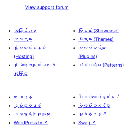
1
View support forum
စောင်
အကြောင်းအရာ
ပြခန်း (Showcase)
သတင်းများ
သီးမားများ (Themes)
ဟို့စတင်းစနစ်
ပလပ်အင်များ
(Hosting)
(Plugins)
ကိုယ်ရေးအချက်အလက်
ပုံစံငယ်များ (Patterns)
လုံခြုံမှု
လေ့လာရန်
ပါဝင်ဆောင်ရွက်ရန်
ပံ့ပိုးမှုစနစ်
ပွဲလမ်းသဘင်များ
ဒဏ္ဍာရီပြုစုသူများ
လှူဒါန်းရန်
↗
WordPress.tv
↗
Swag
↗