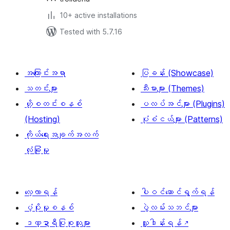
10+ active installations
Tested with 5.7.16
အကြောင်းအရာ
ပြခန်း (Showcase)
သတင်းများ
သီးမားများ (Themes)
ဟို့စတင်းစနစ်
ပလပ်အင်များ (Plugins)
(Hosting)
ပုံစံငယ်များ (Patterns)
ကိုယ်ရေးအချက်အလက်
လုံခြုံမှု
လေ့လာရန်
ပါဝင်ဆောင်ရွက်ရန်
ပံ့ပိုးမှုစနစ်
ပွဲလမ်းသဘင်များ
ဒဏ္ဍာရီပြုစုသူများ
လှူဒါန်းရန်
↗