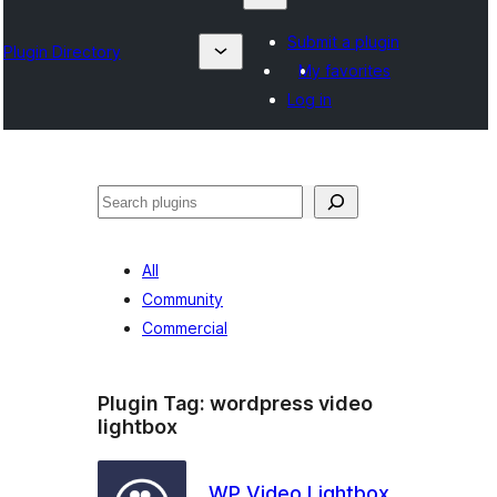
Submit a plugin
Plugin Directory
My favorites
Log in
ရှာ
ပါ
All
Community
Commercial
Plugin Tag:
wordpress video
lightbox
WP Video Lightbox