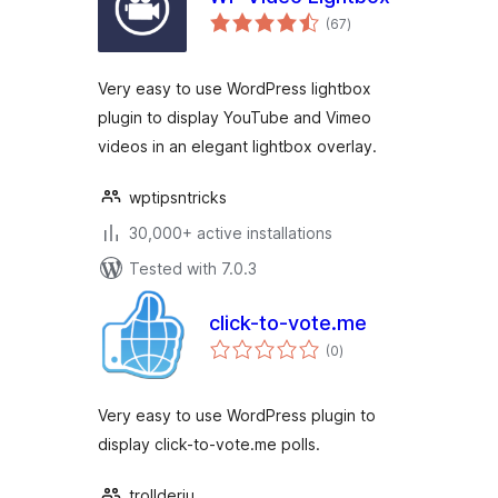
total
(67
)
ratings
Very easy to use WordPress lightbox
plugin to display YouTube and Vimeo
videos in an elegant lightbox overlay.
wptipsntricks
30,000+ active installations
Tested with 7.0.3
click-to-vote.me
total
(0
)
ratings
Very easy to use WordPress plugin to
display click-to-vote.me polls.
trollderiu