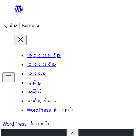
အကြောင်းအရာ
သို့
မြန်မာ | Burmese
ကျော်သွား
ရန်
အပြင်အဆင်များ
ပလပ်အင်များ
သတင်းများ
ပံ့ပိုးမှု
အကြောင်း
ဆက်သွယ်ရန်
WordPress ကို ရယူပါ
WordPress ကို ရယူပါ