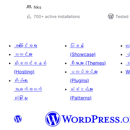
Nks
700+ active installations
Tested 
အကြောင်းအရာ
ပြခန်း
လ
သတင်းများ
(Showcase)
ပံ
ဟို့စတင်းစနစ်
သီးမားများ (Themes)
ဒဏ
(Hosting)
ပလပ်အင်များ
W
ကိုယ်ရေး
(Plugins)
အချက်အလက်
ပုံစံငယ်များ
လုံခြုံမှု
(Patterns)