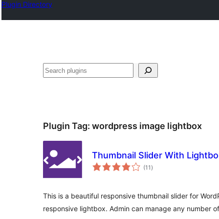
Plugin Directory
ရှာ
ပါ
Plugin Tag:
wordpress image lightbox
Thumbnail Slider With Lightb
total
(11
)
ratings
This is a beautiful responsive thumbnail slider for Word
responsive lightbox. Admin can manage any number of