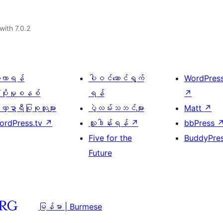
with 7.0.2
ေ့လာရန်
ပါဝင်ဆောင်ရွက်
WordPres
့ပိုးမှုစနစ်
ရန်
↗
္ဍာရီပြုစုသူများ
ပွဲလမ်းသဘင်များ
Matt
↗
ordPress.tv
↗
လှူဒါန်းရန်
↗
bbPress
Five for the
BuddyPre
Future
မြန်မာ | Burmese