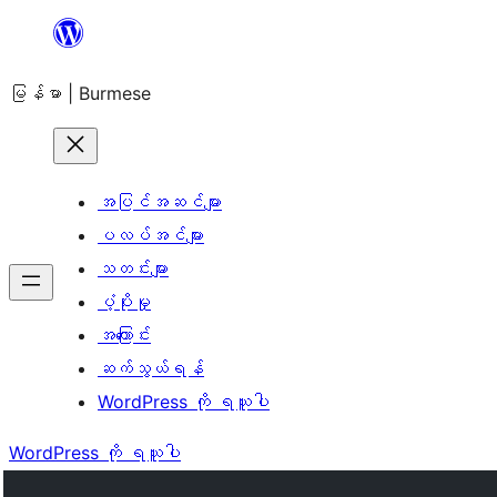
အကြောင်းအရာ
သို့
မြန်မာ | Burmese
ကျော်သွား
ရန်
အပြင်အဆင်များ
ပလပ်အင်များ
သတင်းများ
ပံ့ပိုးမှု
အကြောင်း
ဆက်သွယ်ရန်
WordPress ကို ရယူပါ
WordPress ကို ရယူပါ