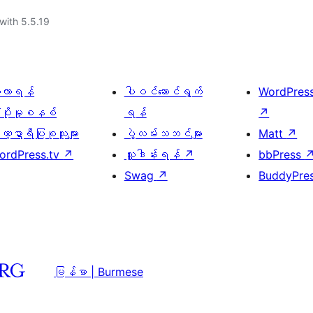
with 5.5.19
ေ့လာရန်
ပါဝင်ဆောင်ရွက်
WordPres
့ပိုးမှုစနစ်
ရန်
↗
္ဍာရီပြုစုသူများ
ပွဲလမ်းသဘင်များ
Matt
↗
ordPress.tv
↗
လှူဒါန်းရန်
↗
bbPress
Swag
↗
BuddyPre
မြန်မာ | Burmese