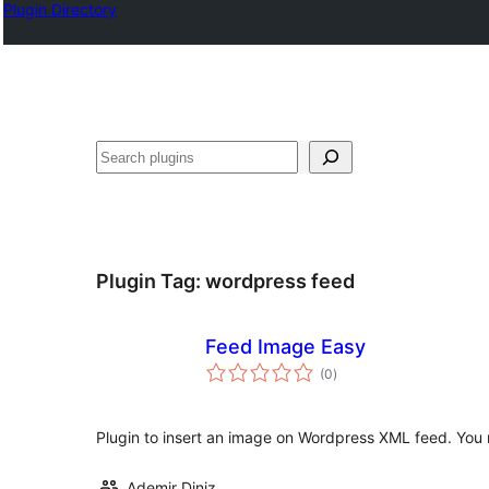
Plugin Directory
ရှာ
ပါ
Plugin Tag:
wordpress feed
Feed Image Easy
total
(0
)
ratings
Plugin to insert an image on Wordpress XML feed. You ne
Ademir Diniz