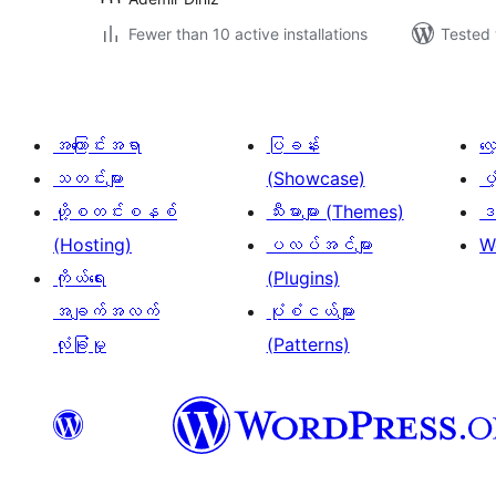
Fewer than 10 active installations
Tested 
အကြောင်းအရာ
ပြခန်း
လ
သတင်းများ
(Showcase)
ပံ
ဟို့စတင်းစနစ်
သီးမားများ (Themes)
ဒဏ
(Hosting)
ပလပ်အင်များ
W
ကိုယ်ရေး
(Plugins)
အချက်အလက်
ပုံစံငယ်များ
လုံခြုံမှု
(Patterns)