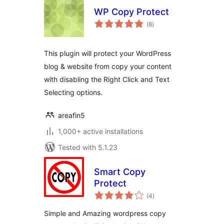
WP Copy Protect
total
(8
)
ratings
This plugin will protect your WordPress
blog & website from copy your content
with disabling the Right Click and Text
Selecting options.
areafin5
1,000+ active installations
Tested with 5.1.23
Smart Copy
Protect
total
(4
)
ratings
Simple and Amazing wordpress copy