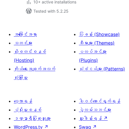
10+ active installations
Tested with 5.2.25
အကြောင်းအရာ
ပြခန်း (Showcase)
သတင်းများ
သီးမားများ (Themes)
ဟို့စတင်းစနစ်
ပလပ်အင်များ
(Hosting)
(Plugins)
ကိုယ်ရေးအချက်အလက်
ပုံစံငယ်များ (Patterns)
လုံခြုံမှု
လေ့လာရန်
ပါဝင်ဆောင်ရွက်ရန်
ပံ့ပိုးမှုစနစ်
ပွဲလမ်းသဘင်များ
ဒဏ္ဍာရီပြုစုသူများ
လှူဒါန်းရန်
↗
WordPress.tv
↗
Swag
↗