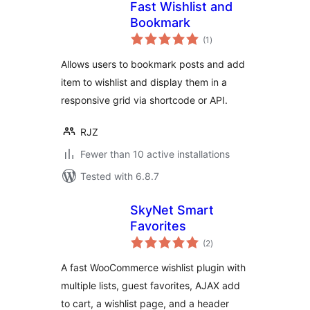
Fast Wishlist and
Bookmark
total
(1
)
ratings
Allows users to bookmark posts and add
item to wishlist and display them in a
responsive grid via shortcode or API.
RJZ
Fewer than 10 active installations
Tested with 6.8.7
SkyNet Smart
Favorites
total
(2
)
ratings
A fast WooCommerce wishlist plugin with
multiple lists, guest favorites, AJAX add
to cart, a wishlist page, and a header