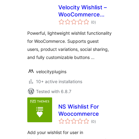
Velocity Wishlist –
WooCommerce
total
Wishlist Plugin
(0
)
ratings
Powerful, lightweight wishlist functionality
for WooCommerce. Supports guest
users, product variations, social sharing,
and fully customizable buttons …
velocityplugins
10+ active installations
Tested with 6.8.7
NS Wishlist For
Woocommerce
total
(0
)
ratings
Add your wishlist for user in