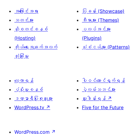
စာမျက်နှာ
ခွဲ
အကြောင်းအရာ
ပြခန်း (Showcase)
ခြင်း
သတင်းများ
သီးမားများ (Themes)
ဟို့စတင်းစနစ်
ပလပ်အင်များ
(Hosting)
(Plugins)
ကိုယ်ရေးအချက်အလက်
ပုံစံငယ်များ (Patterns)
လုံခြုံမှု
လေ့လာရန်
ပါဝင်ဆောင်ရွက်ရန်
ပံ့ပိုးမှုစနစ်
ပွဲလမ်းသဘင်များ
ဒဏ္ဍာရီပြုစုသူများ
လှူဒါန်းရန်
↗
WordPress.tv
↗
Five for the Future
WordPress.com
↗