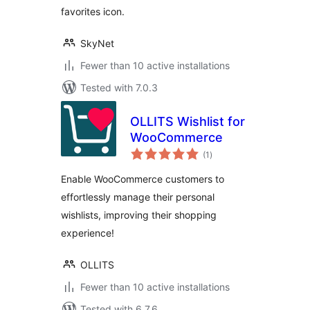
favorites icon.
SkyNet
Fewer than 10 active installations
Tested with 7.0.3
OLLITS Wishlist for
WooCommerce
total
(1
)
ratings
Enable WooCommerce customers to
effortlessly manage their personal
wishlists, improving their shopping
experience!
OLLITS
Fewer than 10 active installations
Tested with 6.7.6