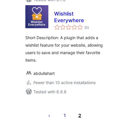
Wishlist
Everywhere
total
(0
)
ratings
Short Description: A plugin that adds a
wishlist feature for your website, allowing
users to save and manage their favorite
items.
abdullahart
Fewer than 10 active installations
Tested with 6.9.6
ပို့
စ်
1
2
များ