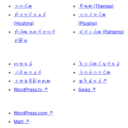
သတင်းများ
သီးမားများ (Themes)
ဟို့စတင်းစနစ်
ပလပ်အင်များ
(Hosting)
(Plugins)
ကိုယ်ရေးအချက်အလက်
ပုံစံငယ်များ (Patterns)
လုံခြုံမှု
လေ့လာရန်
ပါဝင်ဆောင်ရွက်ရန်
ပံ့ပိုးမှုစနစ်
ပွဲလမ်းသဘင်များ
ဒဏ္ဍာရီပြုစုသူများ
လှူဒါန်းရန်
↗
WordPress.tv
↗
Swag
↗
WordPress.com
↗
Matt
↗