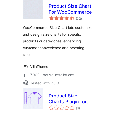
Product Size Chart
For WooCommerce
total
(32
)
ratings
WooCommerce Size Chart lets customize
and design size charts for specific
products or categories, enhancing
customer convenience and boosting
sales.
VillaTheme
7,000+ active installations
Tested with 7.0.3
Product Size
Charts Plugin for
total
WooCommerce,
(0
)
ratings
Size Table, Size