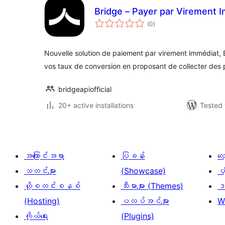
Bridge – Payer par Virement 
total
(0
)
ratings
Nouvelle solution de paiement par virement immédiat,
vos taux de conversion en proposant de collecter des
bridgeapiofficial
20+ active installations
Tested 
အကြောင်းအရာ
ပြခန်း
လ
သတင်းများ
(Showcase)
ပံ
ဟို့စတင်းစနစ်
သီးမားများ (Themes)
ဒဏ
(Hosting)
ပလပ်အင်များ
W
ကိုယ်ရေး
(Plugins)