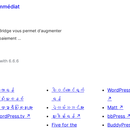
Immédiat
 Bridge vous permet d'augmenter
 paiement …
with 6.6.6
ေ့လာရန်
ပါဝင်ဆောင်ရွက်
WordPres
့ပိုးမှုစနစ်
ရန်
↗
္ဍာရီပြုစုသူများ
ပွဲလမ်းသဘင်များ
Matt
↗
ordPress.tv
↗
လှူဒါန်းရန်
↗
bbPress
Five for the
BuddyPre