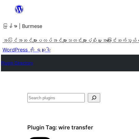
အကြောင်းအရာ
သို့
မြန်မာ | Burmese
ကျော်သွား
ရန်
အပြင်အဆင်များ
ပလပ်အင်များ
သတင်းများ
ပံ့ပိုးမှု
အကြောင်း
ဆက်သွယ်
WordPress ကို ရယူပါ
Plugin Directory
ရှာ
ပါ
Plugin Tag:
wire transfer