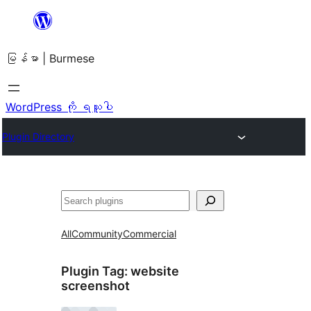
အကြောင်းအရာ
သို့
မြန်မာ | Burmese
ကျော်သွား
ရန်
WordPress ကို ရယူပါ
Plugin Directory
ရှာ
ပါ
All
Community
Commercial
Plugin Tag:
website
screenshot