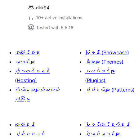
dirk94
10+ active installations
Tested with 5.5.18
အကြောင်းအရာ
ပြခန်း (Showcase)
သတင်းများ
သီးမားများ (Themes)
ဟို့စတင်းစနစ်
ပလပ်အင်များ
(Hosting)
(Plugins)
ကိုယ်ရေးအချက်အလက်
ပုံစံငယ်များ (Patterns)
လုံခြုံမှု
လေ့လာရန်
ပါဝင်ဆောင်ရွက်ရန်
ပံ့ပိုးမှုစနစ်
ပွဲလမ်းသဘင်များ