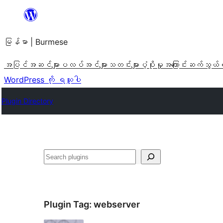
အကြောင်းအရာ
သို့
မြန်မာ | Burmese
ကျော်သွား
ရန်
အပြင်အဆင်များ
ပလပ်အင်များ
သတင်းများ
ပံ့ပိုးမှု
အကြောင်း
ဆက်သွယ်
WordPress ကို ရယူပါ
Plugin Directory
ရှာ
ပါ
Plugin Tag:
webserver