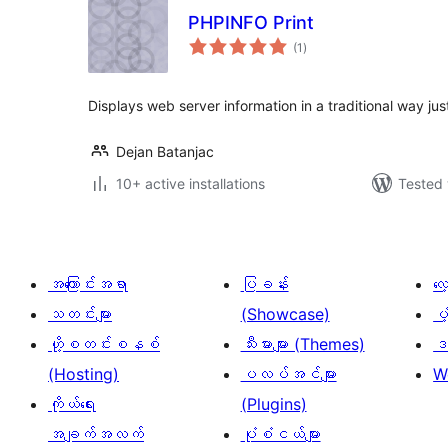
PHPINFO Print
total
(1
)
ratings
Displays web server information in a traditional way just
Dejan Batanjac
10+ active installations
Tested 
အကြောင်းအရာ
ပြခန်း
လ
သတင်းများ
(Showcase)
ပံ
ဟို့စတင်းစနစ်
သီးမားများ (Themes)
ဒဏ
(Hosting)
ပလပ်အင်များ
W
ကိုယ်ရေး
(Plugins)
အချက်အလက်
ပုံစံငယ်များ