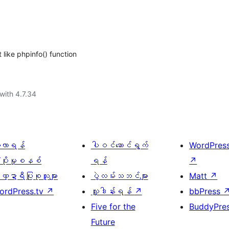
 like phpinfo() function
with 4.7.34
ေ့လာရန်
ပါဝင်ဆောင်ရွက်
WordPres
့ပိုးမှုစနစ်
ရန်
↗
္ဍာရီပြုစုသူများ
ပွဲလမ်းသဘင်များ
Matt
↗
ordPress.tv
↗
လှူဒါန်းရန်
↗
bbPress
Five for the
BuddyPre
Future