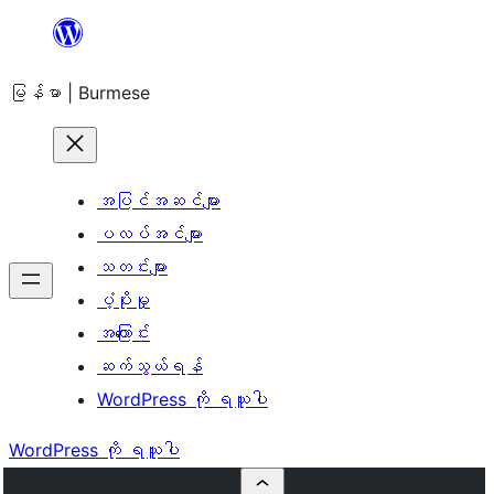
အကြောင်းအရာ
သို့
မြန်မာ | Burmese
ကျော်သွား
ရန်
အပြင်အဆင်များ
ပလပ်အင်များ
သတင်းများ
ပံ့ပိုးမှု
အကြောင်း
ဆက်သွယ်ရန်
WordPress ကို ရယူပါ
WordPress ကို ရယူပါ