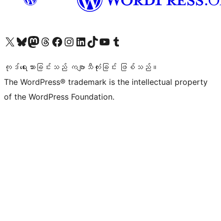
ကျွန်ုပ်တို့၏ X (ယခင် Twitter) အကောင့်သို့ သွားရောက်ကြည့်ရှုပါ
ကျွန်ုပ်တို့၏ Bluesky အကောင့်သို့ ဝင်ရောက်ကြည့်ရှုရန်
ကျွန်ုပ်တို့၏ Mastodon အကောင့်သို့ သွားရောက်ကြည့်ရှုပါ
ကျွန်ုပ်တို့၏ Threads အကောင့်သို့ ဝင်ရောက်ကြည့်ရှုရန်
ကျွန်ုပ်တို့၏ Facebook စာမျက်နှာသို့ သွားရောက်ကြည့်ရှုပါ
ကျွန်ုပ်တို့၏ Instagram အကောင့်သို့ သွားရောက်ကြည့်ရှုပါ
ကျွန်ုပ်တို့၏ LinkedIn အကောင့်သို့ သွားရောက်ကြည့်ရှုပါ
ကျွန်ုပ်တို့၏ TikTok အကောင့်သို့ ဝင်ရောက်ကြည့်ရှုရန်
ကျွန်ုပ်တို့၏ YouTube ချန်နယ်သို့ သွားရောက်ကြည့်ရှုပါ
ကျွန်ုပ်တို့၏ Tumblr အကောင့်သို့ ဝင်ရောက်ကြည့်ရှုရန်
ကုဒ်ရေးသားခြင်းသည် ကဗျာသီကုံးခြင်း ဖြစ်သည်။
The WordPress® trademark is the intellectual property
of the WordPress Foundation.