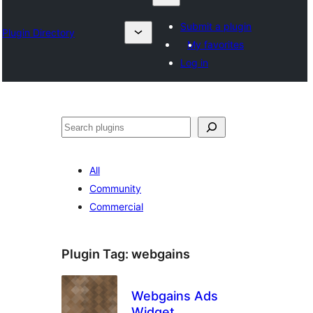
Submit a plugin
Plugin Directory
My favorites
Log in
ရှာ
ပါ
All
Community
Commercial
Plugin Tag:
webgains
Webgains Ads
Widget