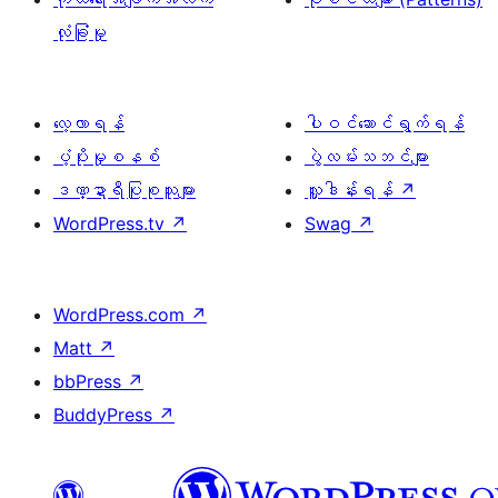
လုံခြုံမှု
လေ့လာရန်
ပါဝင်ဆောင်ရွက်ရန်
ပံ့ပိုးမှုစနစ်
ပွဲလမ်းသဘင်များ
ဒဏ္ဍာရီပြုစုသူများ
လှူဒါန်းရန်
↗
WordPress.tv
↗
Swag
↗
WordPress.com
↗
Matt
↗
bbPress
↗
BuddyPress
↗