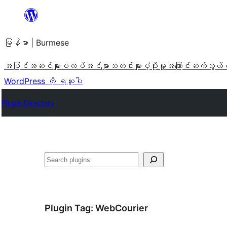
အကြောင်းအရာ
သို့
မြန်မာ | Burmese
ကျော်သွား
ရန်
အပြင်အဆင်များ
ပလပ်အင်များ
သတင်းများ
ပံ့ပိုးမှု
အကြောင်း
ဆက်သွယ်
WordPress ကို ရယူပါ
Plugin Directory
ရှာ
ပါ
Plugin Tag:
WebCourier