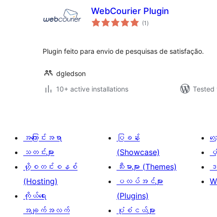
WebCourier Plugin
total
(1
)
ratings
Plugin feito para envio de pesquisas de satisfação.
dgledson
10+ active installations
Tested 
အကြောင်းအရာ
ပြခန်း
လ
သတင်းများ
(Showcase)
ပံ
ဟို့စတင်းစနစ်
သီးမားများ (Themes)
ဒဏ
(Hosting)
ပလပ်အင်များ
W
ကိုယ်ရေး
(Plugins)
အချက်အလက်
ပုံစံငယ်များ