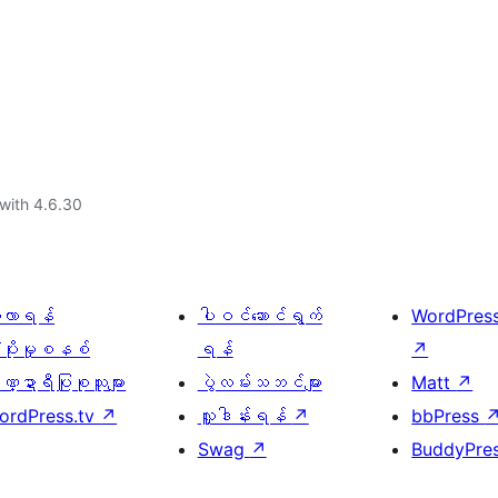
with 4.6.30
ေ့လာရန်
ပါဝင်ဆောင်ရွက်
WordPres
့ပိုးမှုစနစ်
ရန်
↗
္ဍာရီပြုစုသူများ
ပွဲလမ်းသဘင်များ
Matt
↗
ordPress.tv
↗
လှူဒါန်းရန်
↗
bbPress
Swag
↗
BuddyPre