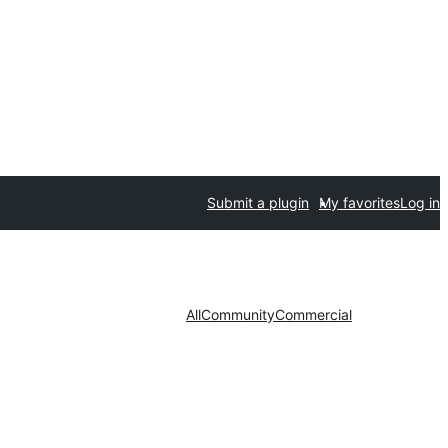
Submit a plugin
My favorites
Log in
All
Community
Commercial