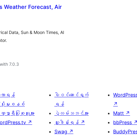
 Weather Forecast, Air
rical Data, Sun & Moon Times, AI
tor.
with 7.0.3
ေ့လာရန်
ပါဝင်ဆောင်ရွက်
WordPres
့ပိုးမှုစနစ်
ရန်
↗
္ဍာရီပြုစုသူများ
ပွဲလမ်းသဘင်များ
Matt
↗
ordPress.tv
↗
လှူဒါန်းရန်
↗
bbPress
Swag
↗
BuddyPre