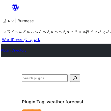
အကြောင်းအရာ
သို့
မြန်မာ | Burmese
ကျော်သွား
ရန်
အပြင်အဆင်များ
ပလပ်အင်များ
သတင်းများ
ပံ့ပိုးမှု
အကြောင်း
ဆက်သွယ်
WordPress ကို ရယူပါ
Plugin Directory
ရှာ
ပါ
Plugin Tag:
weather forecast