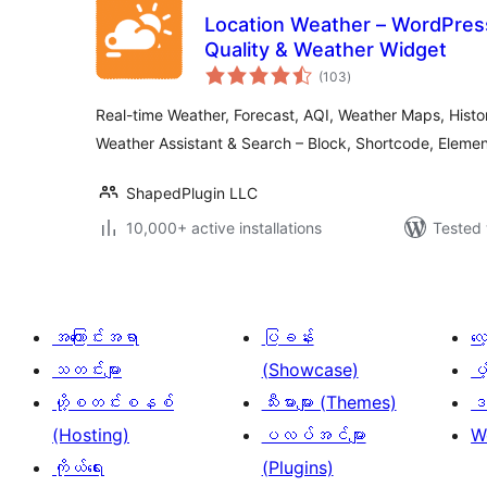
Location Weather – WordPress
Quality & Weather Widget
total
(103
)
ratings
Real-time Weather, Forecast, AQI, Weather Maps, Histo
Weather Assistant & Search – Block, Shortcode, Elemen
ShapedPlugin LLC
10,000+ active installations
Tested 
အကြောင်းအရာ
ပြခန်း
လ
သတင်းများ
(Showcase)
ပံ
ဟို့စတင်းစနစ်
သီးမားများ (Themes)
ဒဏ
(Hosting)
ပလပ်အင်များ
W
ကိုယ်ရေး
(Plugins)