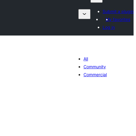
Submit a plugin
My favorites
Log in
All
Community
Commercial