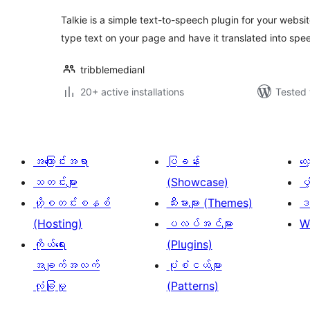
Talkie is a simple text-to-speech plugin for your websit
type text on your page and have it translated into spe
tribblemedianl
20+ active installations
Tested 
အကြောင်းအရာ
ပြခန်း
လ
သတင်းများ
(Showcase)
ပံ
ဟို့စတင်းစနစ်
သီးမားများ (Themes)
ဒဏ
(Hosting)
ပလပ်အင်များ
W
ကိုယ်ရေး
(Plugins)
အချက်အလက်
ပုံစံငယ်များ
လုံခြုံမှု
(Patterns)