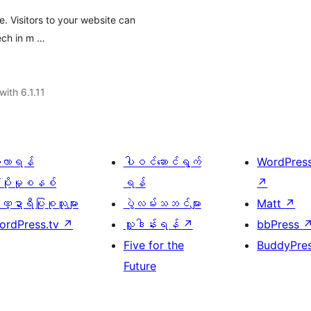
e. Visitors to your website can
ech in m …
with 6.1.11
ေ့လာရန်
ပါဝင်ဆောင်ရွက်
WordPres
့ပိုးမှုစနစ်
ရန်
↗
္ဍာရီပြုစုသူများ
ပွဲလမ်းသဘင်များ
Matt
↗
ordPress.tv
↗
လှူဒါန်းရန်
↗
bbPress
Five for the
BuddyPre
Future