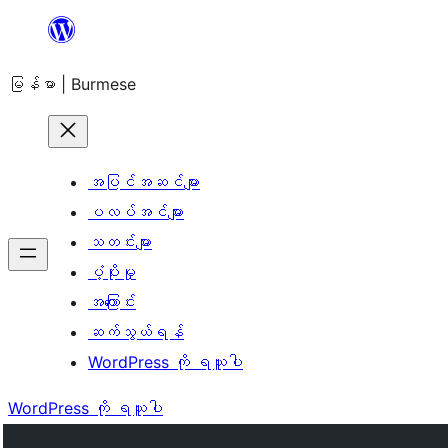
အကြောင်းအရာ
သို့
မြန်မာ | Burmese
ကျော်သွား
ရန်
အပြင်အဆင်များ
ပလပ်အင်များ
သတင်းများ
ပံ့ပိုးမှု
အကြောင်း
ဆက်သွယ်ရန်
WordPress ကို ရယူပါ
WordPress ကို ရယူပါ