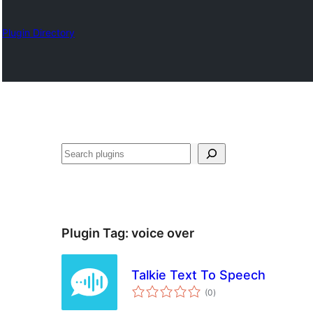
Plugin Directory
ရှာ
ပါ
Plugin Tag:
voice over
Talkie Text To Speech
total
(0
)
ratings