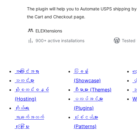
The plugin will help you to Automate USPS shipping by 
the Cart and Checkout page.
ELEXtensions
900+ active installations
Tested 
အကြောင်းအရာ
ပြခန်း
လ
သတင်းများ
(Showcase)
ပံ
ဟို့စတင်းစနစ်
သီးမားများ (Themes)
ဒဏ
(Hosting)
ပလပ်အင်များ
W
ကိုယ်ရေး
(Plugins)
အချက်အလက်
ပုံစံငယ်များ
လုံခြုံမှု
(Patterns)