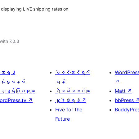
displaying LIVE shipping rates on
with 7.0.3
ေ့လာရန်
ပါဝင်ဆောင်ရွက်
WordPres
့ပိုးမှုစနစ်
ရန်
↗
္ဍာရီပြုစုသူများ
ပွဲလမ်းသဘင်များ
Matt
↗
ordPress.tv
↗
လှူဒါန်းရန်
↗
bbPress
Five for the
BuddyPre
Future