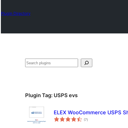
Plugin Directory
ရှာ
ပါ
Plugin Tag:
USPS evs
ELEX WooCommerce USPS Sh
total
(7
)
ratings