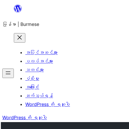
အကြောင်းအရာ
သို့
မြန်မာ | Burmese
ကျော်သွား
ရန်
အပြင်အဆင်များ
ပလပ်အင်များ
သတင်းများ
ပံ့ပိုးမှု
အကြောင်း
ဆက်သွယ်ရန်
WordPress ကို ရယူပါ
WordPress ကို ရယူပါ