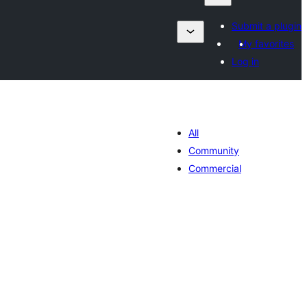
Submit a plugin
My favorites
Log in
All
Community
Commercial