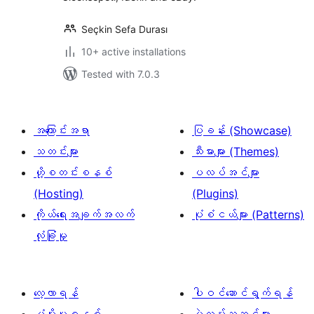
Seçkin Sefa Durası
10+ active installations
Tested with 7.0.3
အကြောင်းအရာ
ပြခန်း (Showcase)
သတင်းများ
သီးမားများ (Themes)
ဟို့စတင်းစနစ်
ပလပ်အင်များ
(Hosting)
(Plugins)
ကိုယ်ရေးအချက်အလက်
ပုံစံငယ်များ (Patterns)
လုံခြုံမှု
လေ့လာရန်
ပါဝင်ဆောင်ရွက်ရန်