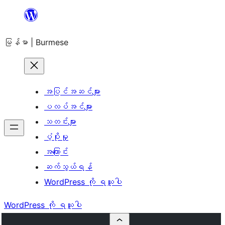
အကြောင်းအရာ
သို့
မြန်မာ | Burmese
ကျော်သွား
ရန်
အပြင်အဆင်များ
ပလပ်အင်များ
သတင်းများ
ပံ့ပိုးမှု
အကြောင်း
ဆက်သွယ်ရန်
WordPress ကို ရယူပါ
WordPress ကို ရယူပါ