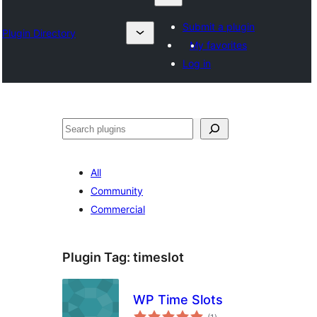
Submit a plugin
Plugin Directory
My favorites
Log in
ရှာ
ပါ
All
Community
Commercial
Plugin Tag:
timeslot
WP Time Slots
total