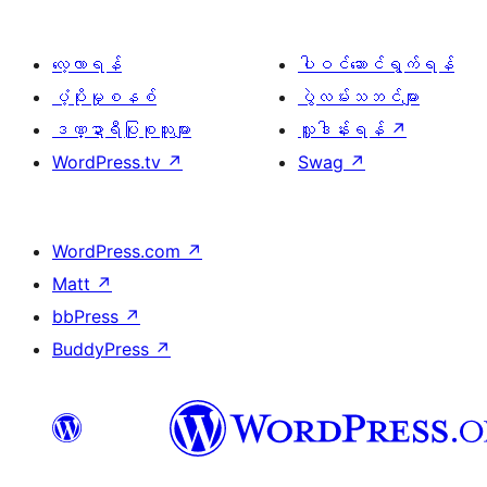
လေ့လာရန်
ပါဝင်ဆောင်ရွက်ရန်
ပံ့ပိုးမှုစနစ်
ပွဲလမ်းသဘင်များ
ဒဏ္ဍာရီပြုစုသူများ
လှူဒါန်းရန်
↗
WordPress.tv
↗
Swag
↗
WordPress.com
↗
Matt
↗
bbPress
↗
BuddyPress
↗