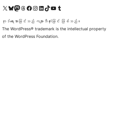
ကျွန်ုပ်တို့၏ X (ယခင် Twitter) အကောင့်သို့ သွားရောက်ကြည့်ရှုပါ
ကျွန်ုပ်တို့၏ Bluesky အကောင့်သို့ ဝင်ရောက်ကြည့်ရှုရန်
ကျွန်ုပ်တို့၏ Mastodon အကောင့်သို့ သွားရောက်ကြည့်ရှုပါ
ကျွန်ုပ်တို့၏ Threads အကောင့်သို့ ဝင်ရောက်ကြည့်ရှုရန်
ကျွန်ုပ်တို့၏ Facebook စာမျက်နှာသို့ သွားရောက်ကြည့်ရှုပါ
ကျွန်ုပ်တို့၏ Instagram အကောင့်သို့ သွားရောက်ကြည့်ရှုပါ
ကျွန်ုပ်တို့၏ LinkedIn အကောင့်သို့ သွားရောက်ကြည့်ရှုပါ
ကျွန်ုပ်တို့၏ TikTok အကောင့်သို့ ဝင်ရောက်ကြည့်ရှုရန်
ကျွန်ုပ်တို့၏ YouTube ချန်နယ်သို့ သွားရောက်ကြည့်ရှုပါ
ကျွန်ုပ်တို့၏ Tumblr အကောင့်သို့ ဝင်ရောက်ကြည့်ရှုရန်
ကုဒ်ရေးသားခြင်းသည် ကဗျာသီကုံးခြင်း ဖြစ်သည်။
The WordPress® trademark is the intellectual property
of the WordPress Foundation.