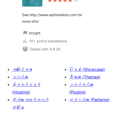
(1
)
ratings
See http://www.wptimeslots.com for
more info!
bryght
10+ active installations
Tested with 4.8.29
အကြောင်းအရာ
ပြခန်း (Showcase)
သတင်းများ
သီးမားများ (Themes)
ဟို့စတင်းစနစ်
ပလပ်အင်များ
(Hosting)
(Plugins)
ကိုယ်ရေးအချက်အလက်
ပုံစံငယ်များ (Patterns)
လုံခြုံမှု