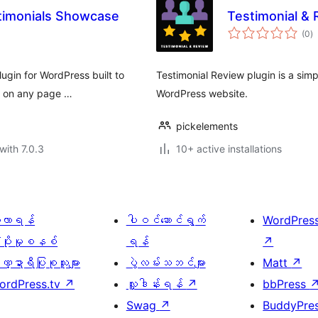
stimonials Showcase
Testimonial &
to
(0
)
ra
ugin for WordPress built to
Testimonial Review plugin is a sim
ys on any page …
WordPress website.
pickelements
with 7.0.3
10+ active installations
ေ့လာရန်
ပါဝင်ဆောင်ရွက်
WordPres
့ပိုးမှုစနစ်
ရန်
↗
္ဍာရီပြုစုသူများ
ပွဲလမ်းသဘင်များ
Matt
↗
ordPress.tv
↗
လှူဒါန်းရန်
↗
bbPress
Swag
↗
BuddyPre