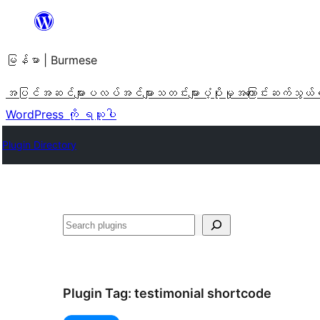
အကြောင်းအရာ
သို့
မြန်မာ | Burmese
ကျော်သွား
ရန်
အပြင်အဆင်များ
ပလပ်အင်များ
သတင်းများ
ပံ့ပိုးမှု
အကြောင်း
ဆက်သွယ်
WordPress ကို ရယူပါ
Plugin Directory
ရှာ
ပါ
Plugin Tag:
testimonial shortcode