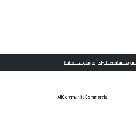
Submit a plugin
My favorites
Log in
All
Community
Commercial