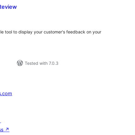
 Review
tal
tings
ple tool to display your customer's feedback on your
Tested with 7.0.3
s.com
↗
ss
↗