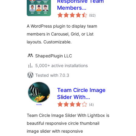
Responsive Team
Members
total
Showcase, Team
(92
)
ratings
Grid, Team Slider,
A WordPress plugin to display team
and Staff List –
members in Carousel, Grid, or List
Smart Team
layouts. Customizable.
(formerly WP
Team)
ShapedPlugin LLC
5,000+ active installations
Tested with 7.0.3
Team Circle Image
Slider With
total
Lightbox
(4
)
ratings
Team Circle Image Silder With Lightbox is
beautiful responsive circle thumbnail
image slider with responsive