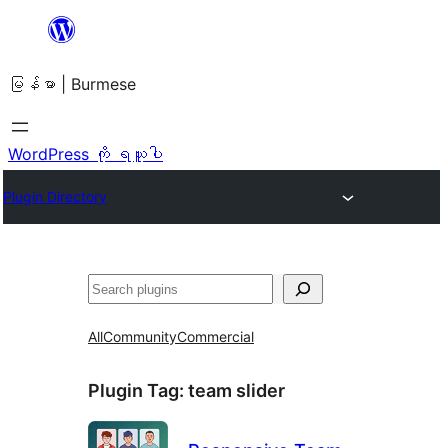
အကြောင်းအရာ
သို့
မြန်မာ | Burmese
ကျော်သွား
ရန်
WordPress ကို ရယူပါ
Plugin Directory
ရှာ
ပါ
All
Community
Commercial
Plugin Tag:
team slider