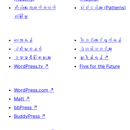
ကိုယ်ရေးအချက်အလက်
ပုံစံငယ်များ (Patterns)
လုံခြုံမှု
လေ့လာရန်
ပါဝင်ဆောင်ရွက်ရန်
ပံ့ပိုးမှုစနစ်
ပွဲလမ်းသဘင်များ
ဒဏ္ဍာရီပြုစုသူများ
လှူဒါန်းရန်
↗
WordPress.tv
↗
Five for the Future
WordPress.com
↗
Matt
↗
bbPress
↗
BuddyPress
↗