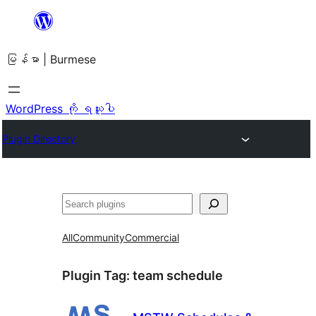
အကြောင်းအရာ
သို့
မြန်မာ | Burmese
ကျော်သွား
ရန်
WordPress ကို ရယူပါ
Plugin Directory
ရှာ
ပါ
All
Community
Commercial
Plugin Tag:
team schedule