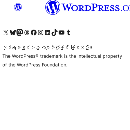
ကျွန်ုပ်တို့၏ X (ယခင် Twitter) အကောင့်သို့ သွားရောက်ကြည့်ရှုပါ
ကျွန်ုပ်တို့၏ Bluesky အကောင့်သို့ ဝင်ရောက်ကြည့်ရှုရန်
ကျွန်ုပ်တို့၏ Mastodon အကောင့်သို့ သွားရောက်ကြည့်ရှုပါ
ကျွန်ုပ်တို့၏ Threads အကောင့်သို့ ဝင်ရောက်ကြည့်ရှုရန်
ကျွန်ုပ်တို့၏ Facebook စာမျက်နှာသို့ သွားရောက်ကြည့်ရှုပါ
ကျွန်ုပ်တို့၏ Instagram အကောင့်သို့ သွားရောက်ကြည့်ရှုပါ
ကျွန်ုပ်တို့၏ LinkedIn အကောင့်သို့ သွားရောက်ကြည့်ရှုပါ
ကျွန်ုပ်တို့၏ TikTok အကောင့်သို့ ဝင်ရောက်ကြည့်ရှုရန်
ကျွန်ုပ်တို့၏ YouTube ချန်နယ်သို့ သွားရောက်ကြည့်ရှုပါ
ကျွန်ုပ်တို့၏ Tumblr အကောင့်သို့ ဝင်ရောက်ကြည့်ရှုရန်
ကုဒ်ရေးသားခြင်းသည် ကဗျာသီကုံးခြင်း ဖြစ်သည်။
The WordPress® trademark is the intellectual property
of the WordPress Foundation.