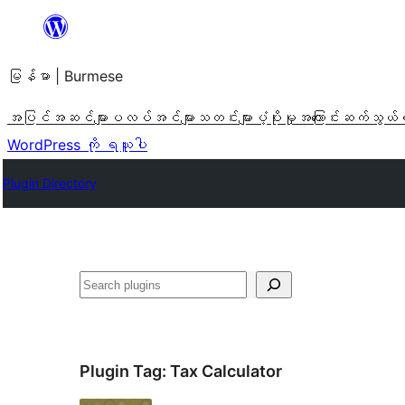
အကြောင်းအရာ
သို့
မြန်မာ | Burmese
ကျော်သွား
ရန်
အပြင်အဆင်များ
ပလပ်အင်များ
သတင်းများ
ပံ့ပိုးမှု
အကြောင်း
ဆက်သွယ်
WordPress ကို ရယူပါ
Plugin Directory
ရှာ
ပါ
Plugin Tag:
Tax Calculator