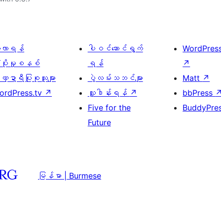
ေ့လာရန်
ပါဝင်ဆောင်ရွက်
WordPres
့ပိုးမှုစနစ်
ရန်
↗
္ဍာရီပြုစုသူများ
ပွဲလမ်းသဘင်များ
Matt
↗
ordPress.tv
↗
လှူဒါန်းရန်
↗
bbPress
Five for the
BuddyPre
Future
မြန်မာ | Burmese