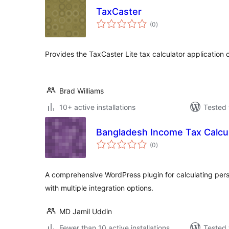
TaxCaster
total
(0
)
ratings
Provides the TaxCaster Lite tax calculator application
Brad Williams
10+ active installations
Tested 
Bangladesh Income Tax Calcu
total
(0
)
ratings
A comprehensive WordPress plugin for calculating per
with multiple integration options.
MD Jamil Uddin
Fewer than 10 active installations
Tested 