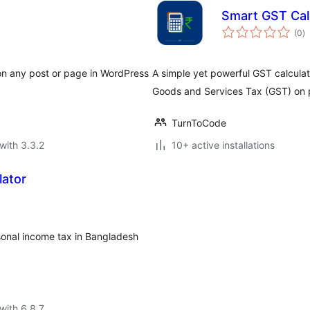
Smart GST Cal
to
(0
)
ra
 on any post or page in WordPress
A simple yet powerful GST calculat
Goods and Services Tax (GST) on 
TurnToCode
with 3.3.2
10+ active installations
lator
sonal income tax in Bangladesh
with 6.8.7