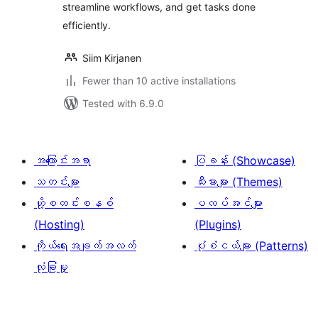
streamline workflows, and get tasks done
efficiently.
Siim Kirjanen
Fewer than 10 active installations
Tested with 6.9.0
အကြောင်းအရာ
ပြခန်း (Showcase)
သတင်းများ
သီးမားများ (Themes)
ဟို့စတင်းစနစ်
ပလပ်အင်များ
(Hosting)
(Plugins)
ကိုယ်ရေးအချက်အလက်
ပုံစံငယ်များ (Patterns)
လုံခြုံမှု