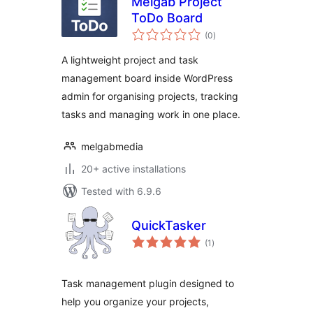
Melgab Project
ToDo Board
total
(0
)
ratings
A lightweight project and task
management board inside WordPress
admin for organising projects, tracking
tasks and managing work in one place.
melgabmedia
20+ active installations
Tested with 6.9.6
QuickTasker
total
(1
)
ratings
Task management plugin designed to
help you organize your projects,