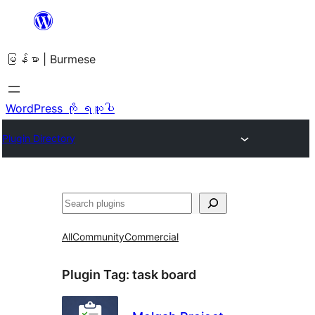
အကြောင်းအရာ
သို့
မြန်မာ | Burmese
ကျော်သွား
ရန်
WordPress ကို ရယူပါ
Plugin Directory
ရှာ
ပါ
All
Community
Commercial
Plugin Tag:
task board