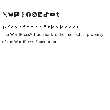
ကျွန်ုပ်တို့၏ X (ယခင် Twitter) အကောင့်သို့ သွားရောက်ကြည့်ရှုပါ
ကျွန်ုပ်တို့၏ Bluesky အကောင့်သို့ ဝင်ရောက်ကြည့်ရှုရန်
ကျွန်ုပ်တို့၏ Mastodon အကောင့်သို့ သွားရောက်ကြည့်ရှုပါ
ကျွန်ုပ်တို့၏ Threads အကောင့်သို့ ဝင်ရောက်ကြည့်ရှုရန်
ကျွန်ုပ်တို့၏ Facebook စာမျက်နှာသို့ သွားရောက်ကြည့်ရှုပါ
ကျွန်ုပ်တို့၏ Instagram အကောင့်သို့ သွားရောက်ကြည့်ရှုပါ
ကျွန်ုပ်တို့၏ LinkedIn အကောင့်သို့ သွားရောက်ကြည့်ရှုပါ
ကျွန်ုပ်တို့၏ TikTok အကောင့်သို့ ဝင်ရောက်ကြည့်ရှုရန်
ကျွန်ုပ်တို့၏ YouTube ချန်နယ်သို့ သွားရောက်ကြည့်ရှုပါ
ကျွန်ုပ်တို့၏ Tumblr အကောင့်သို့ ဝင်ရောက်ကြည့်ရှုရန်
ကုဒ်ရေးသားခြင်းသည် ကဗျာသီကုံးခြင်း ဖြစ်သည်။
The WordPress® trademark is the intellectual property
of the WordPress Foundation.