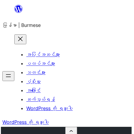
အကြောင်းအရာ
သို့
မြန်မာ | Burmese
ကျော်သွား
ရန်
အပြင်အဆင်များ
ပလပ်အင်များ
သတင်းများ
ပံ့ပိုးမှု
အကြောင်း
ဆက်သွယ်ရန်
WordPress ကို ရယူပါ
WordPress ကို ရယူပါ