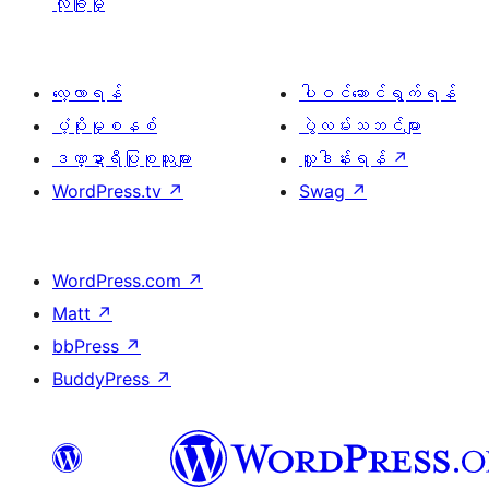
လုံခြုံမှု
လေ့လာရန်
ပါဝင်ဆောင်ရွက်ရန်
ပံ့ပိုးမှုစနစ်
ပွဲလမ်းသဘင်များ
ဒဏ္ဍာရီပြုစုသူများ
လှူဒါန်းရန်
↗
WordPress.tv
↗
Swag
↗
WordPress.com
↗
Matt
↗
bbPress
↗
BuddyPress
↗