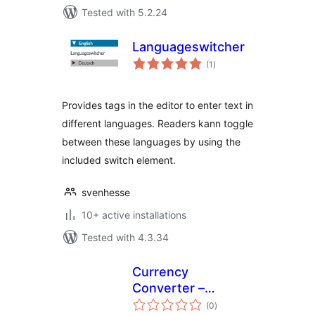
Tested with 5.2.24
Languageswitcher
total
(1
)
ratings
Provides tags in the editor to enter text in
different languages. Readers kann toggle
between these languages by using the
included switch element.
svenhesse
10+ active installations
Tested with 4.3.34
Currency
Converter –
total
MyShopKit
(0
)
ratings