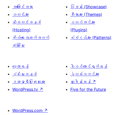
ခွဲ
အကြောင်းအရာ
ပြခန်း (Showcase)
ခြင်း
သတင်းများ
သီးမားများ (Themes)
ဟို့စတင်းစနစ်
ပလပ်အင်များ
(Hosting)
(Plugins)
ကိုယ်ရေးအချက်အလက်
ပုံစံငယ်များ (Patterns)
လုံခြုံမှု
လေ့လာရန်
ပါဝင်ဆောင်ရွက်ရန်
ပံ့ပိုးမှုစနစ်
ပွဲလမ်းသဘင်များ
ဒဏ္ဍာရီပြုစုသူများ
လှူဒါန်းရန်
↗
WordPress.tv
↗
Five for the Future
WordPress.com
↗