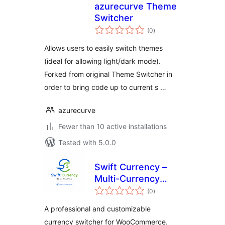
azurecurve Theme
Switcher
total
(0
)
ratings
Allows users to easily switch themes
(ideal for allowing light/dark mode).
Forked from original Theme Switcher in
order to bring code up to current s …
azurecurve
Fewer than 10 active installations
Tested with 5.0.0
Swift Currency –
Multi-Currency
total
Switcher for
(0
)
ratings
WooCommerce
A professional and customizable
currency switcher for WooCommerce.