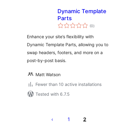
Dynamic Template
Parts
total
(0
)
ratings
Enhance your site’s flexibility with
Dynamic Template Parts, allowing you to
swap headers, footers, and more on a
post-by-post basis.
Matt Watson
Fewer than 10 active installations
Tested with 6.7.5
ပို့
စ်
1
2
များ
စာမျက်နှာ