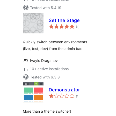
Tested with 5.4.19
Set the Stage
total
(1
)
ratings
Quickly switch between environments
(live, test, dev) from the admin bar.
Ivaylo Draganov
10+ active installations
Tested with 6.3.8
Demonstrator
total
(1
)
ratings
More than a theme switcher!