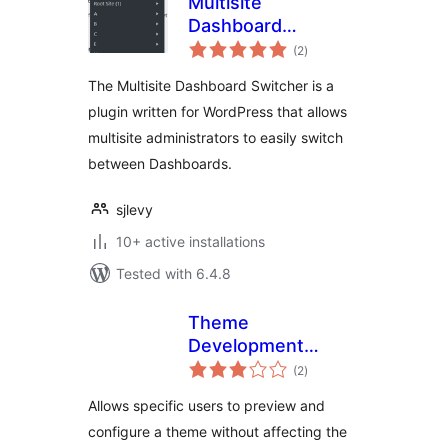
Multisite
Dashboard
total
Switcher
(2
)
ratings
The Multisite Dashboard Switcher is a
plugin written for WordPress that allows
multisite administrators to easily switch
between Dashboards.
sjlevy
10+ active installations
Tested with 6.4.8
Theme
Development
total
Preview
(2
)
ratings
Allows specific users to preview and
configure a theme without affecting the