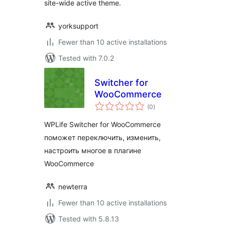
site-wide active theme.
yorksupport
Fewer than 10 active installations
Tested with 7.0.2
Switcher for
WooCommerce
total
(0
)
ratings
WPLife Switcher for WooCommerce
поможет переключить, изменить,
настроить многое в плагине
WooCommerce
newterra
Fewer than 10 active installations
Tested with 5.8.13