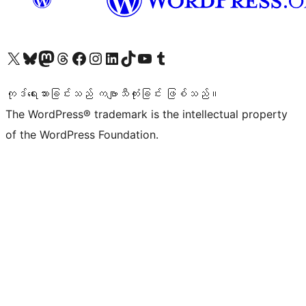
ကျွန်ုပ်တို့၏ X (ယခင် Twitter) အကောင့်သို့ သွားရောက်ကြည့်ရှုပါ
ကျွန်ုပ်တို့၏ Bluesky အကောင့်သို့ ဝင်ရောက်ကြည့်ရှုရန်
ကျွန်ုပ်တို့၏ Mastodon အကောင့်သို့ သွားရောက်ကြည့်ရှုပါ
ကျွန်ုပ်တို့၏ Threads အကောင့်သို့ ဝင်ရောက်ကြည့်ရှုရန်
ကျွန်ုပ်တို့၏ Facebook စာမျက်နှာသို့ သွားရောက်ကြည့်ရှုပါ
ကျွန်ုပ်တို့၏ Instagram အကောင့်သို့ သွားရောက်ကြည့်ရှုပါ
ကျွန်ုပ်တို့၏ LinkedIn အကောင့်သို့ သွားရောက်ကြည့်ရှုပါ
ကျွန်ုပ်တို့၏ TikTok အကောင့်သို့ ဝင်ရောက်ကြည့်ရှုရန်
ကျွန်ုပ်တို့၏ YouTube ချန်နယ်သို့ သွားရောက်ကြည့်ရှုပါ
ကျွန်ုပ်တို့၏ Tumblr အကောင့်သို့ ဝင်ရောက်ကြည့်ရှုရန်
ကုဒ်ရေးသားခြင်းသည် ကဗျာသီကုံးခြင်း ဖြစ်သည်။
The WordPress® trademark is the intellectual property
of the WordPress Foundation.