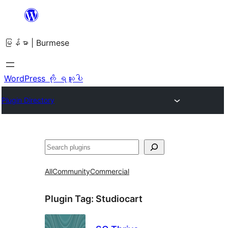
အကြောင်းအရာ
သို့
မြန်မာ | Burmese
ကျော်သွား
ရန်
WordPress ကို ရယူပါ
Plugin Directory
ရှာ
ပါ
All
Community
Commercial
Plugin Tag:
Studiocart