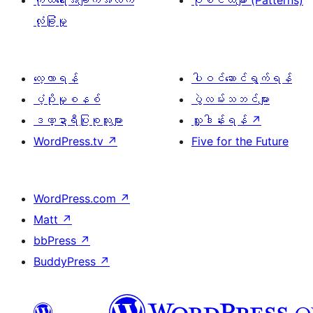
ကိုယ်ရေးအချက်အလက်
ပုံစံငယ်များ (Patterns)
လုံခြုံမှု
လေ့လာရန်
ပါဝင်ဆောင်ရွက်ရန်
ပံ့ပိုးမှုစနစ်
ပွဲလမ်းသဘင်များ
ဒဏ္ဍာရီပြုစုသူများ
လှူဒါန်းရန်
↗
WordPress.tv
↗
Five for the Future
WordPress.com
↗
Matt
↗
bbPress
↗
BuddyPress
↗