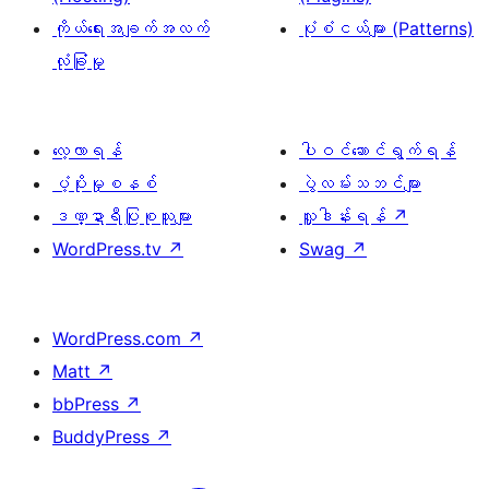
ကိုယ်ရေးအချက်အလက်
ပုံစံငယ်များ (Patterns)
လုံခြုံမှု
လေ့လာရန်
ပါဝင်ဆောင်ရွက်ရန်
ပံ့ပိုးမှုစနစ်
ပွဲလမ်းသဘင်များ
ဒဏ္ဍာရီပြုစုသူများ
လှူဒါန်းရန်
↗
WordPress.tv
↗
Swag
↗
WordPress.com
↗
Matt
↗
bbPress
↗
BuddyPress
↗