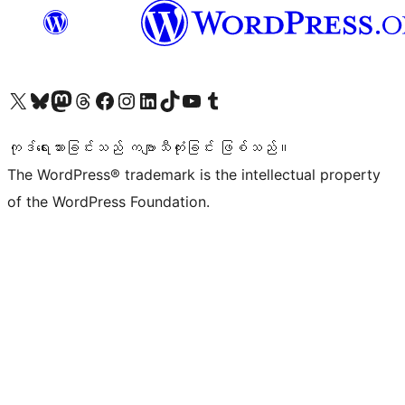
ကျွန်ုပ်တို့၏ X (ယခင် Twitter) အကောင့်သို့ သွားရောက်ကြည့်ရှုပါ
ကျွန်ုပ်တို့၏ Bluesky အကောင့်သို့ ဝင်ရောက်ကြည့်ရှုရန်
ကျွန်ုပ်တို့၏ Mastodon အကောင့်သို့ သွားရောက်ကြည့်ရှုပါ
ကျွန်ုပ်တို့၏ Threads အကောင့်သို့ ဝင်ရောက်ကြည့်ရှုရန်
ကျွန်ုပ်တို့၏ Facebook စာမျက်နှာသို့ သွားရောက်ကြည့်ရှုပါ
ကျွန်ုပ်တို့၏ Instagram အကောင့်သို့ သွားရောက်ကြည့်ရှုပါ
ကျွန်ုပ်တို့၏ LinkedIn အကောင့်သို့ သွားရောက်ကြည့်ရှုပါ
ကျွန်ုပ်တို့၏ TikTok အကောင့်သို့ ဝင်ရောက်ကြည့်ရှုရန်
ကျွန်ုပ်တို့၏ YouTube ချန်နယ်သို့ သွားရောက်ကြည့်ရှုပါ
ကျွန်ုပ်တို့၏ Tumblr အကောင့်သို့ ဝင်ရောက်ကြည့်ရှုရန်
ကုဒ်ရေးသားခြင်းသည် ကဗျာသီကုံးခြင်း ဖြစ်သည်။
The WordPress® trademark is the intellectual property
of the WordPress Foundation.