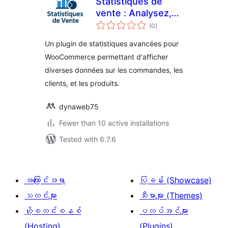
Statistiques de
vente : Analysez,
total
optimisez, vendez
(0
)
ratings
plus
Un plugin de statistiques avancées pour
WooCommerce permettant d'afficher
diverses données sur les commandes, les
clients, et les produits.
dynaweb75
Fewer than 10 active installations
Tested with 6.7.6
အကြောင်းအရာ
ပြခန်း (Showcase)
သတင်းများ
သီးမားများ (Themes)
ဟို့စတင်းစနစ်
ပလပ်အင်များ
(Hosting)
(Plugins)