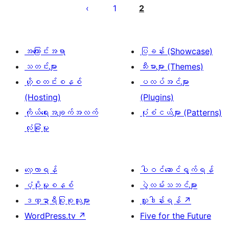
စ်
1
2
များ
စာမျက်နှာ
ခွဲ
အကြောင်းအရာ
ပြခန်း (Showcase)
ခြင်း
သတင်းများ
သီးမားများ (Themes)
ဟို့စတင်းစနစ်
ပလပ်အင်များ
(Hosting)
(Plugins)
ကိုယ်ရေးအချက်အလက်
ပုံစံငယ်များ (Patterns)
လုံခြုံမှု
လေ့လာရန်
ပါဝင်ဆောင်ရွက်ရန်
ပံ့ပိုးမှုစနစ်
ပွဲလမ်းသဘင်များ
ဒဏ္ဍာရီပြုစုသူများ
လှူဒါန်းရန်
↗
WordPress.tv
↗
Five for the Future