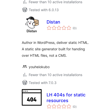
Fewer than 10 active installations
Tested with 6.0.13
Distan
total
(0
)
ratings
Author in WordPress, deliver static HTML.
A static site generator built for handing
over HTML files, not a CMS.
youheiokubo
Fewer than 10 active installations
Tested with 7.0.3
LH 404s for static
resources
total
(0
)
ratings