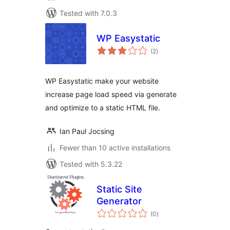
Tested with 7.0.3
WP Easystatic
total
(2
)
ratings
WP Easystatic make your website
increase page load speed via generate
and optimize to a static HTML file.
Ian Paul Jocsing
Fewer than 10 active installations
Tested with 5.3.22
Static Site
Generator
total
(0
)
ratings