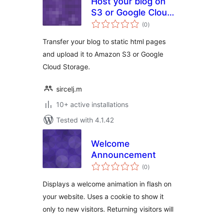
Host your blog on
S3 or Google Cloud
total
Storage
(0
)
ratings
Transfer your blog to static html pages
and upload it to Amazon S3 or Google
Cloud Storage.
sircelj.m
10+ active installations
Tested with 4.1.42
Welcome
Announcement
total
(0
)
ratings
Displays a welcome animation in flash on
your website. Uses a cookie to show it
only to new visitors. Returning visitors will