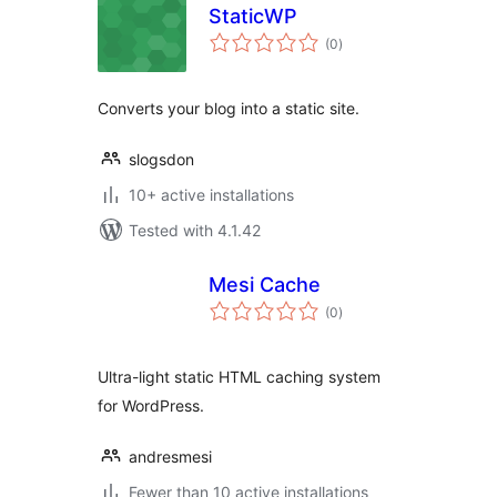
StaticWP
total
(0
)
ratings
Converts your blog into a static site.
slogsdon
10+ active installations
Tested with 4.1.42
Mesi Cache
total
(0
)
ratings
Ultra-light static HTML caching system
for WordPress.
andresmesi
Fewer than 10 active installations