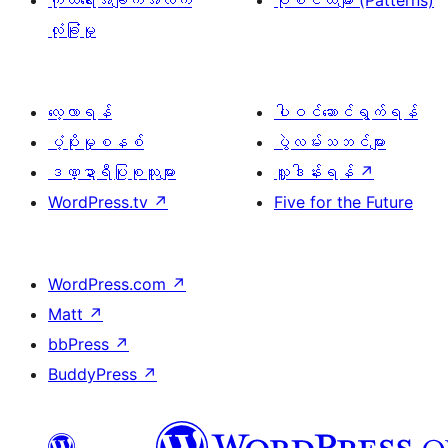
ကိုယ်ရေးအချက်အလက်
ပုံစံငယ်များ (Patterns)
လုံခြုံမှု
လေ့လာရန်
ပါဝင်ဆောင်ရွက်ရန်
ပံ့ပိုးမှုစနစ်
ပွဲလမ်းသဘင်များ
ဒဏ္ဍာရီပြုစုသူများ
လှူဒါန်းရန်
↗
WordPress.tv
↗
Five for the Future
WordPress.com
↗
Matt
↗
bbPress
↗
BuddyPress
↗