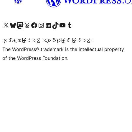
ကျွန်ုပ်တို့၏ X (ယခင် Twitter) အကောင့်သို့ သွားရောက်ကြည့်ရှုပါ
ကျွန်ုပ်တို့၏ Bluesky အကောင့်သို့ ဝင်ရောက်ကြည့်ရှုရန်
ကျွန်ုပ်တို့၏ Mastodon အကောင့်သို့ သွားရောက်ကြည့်ရှုပါ
ကျွန်ုပ်တို့၏ Threads အကောင့်သို့ ဝင်ရောက်ကြည့်ရှုရန်
ကျွန်ုပ်တို့၏ Facebook စာမျက်နှာသို့ သွားရောက်ကြည့်ရှုပါ
ကျွန်ုပ်တို့၏ Instagram အကောင့်သို့ သွားရောက်ကြည့်ရှုပါ
ကျွန်ုပ်တို့၏ LinkedIn အကောင့်သို့ သွားရောက်ကြည့်ရှုပါ
ကျွန်ုပ်တို့၏ TikTok အကောင့်သို့ ဝင်ရောက်ကြည့်ရှုရန်
ကျွန်ုပ်တို့၏ YouTube ချန်နယ်သို့ သွားရောက်ကြည့်ရှုပါ
ကျွန်ုပ်တို့၏ Tumblr အကောင့်သို့ ဝင်ရောက်ကြည့်ရှုရန်
ကုဒ်ရေးသားခြင်းသည် ကဗျာသီကုံးခြင်း ဖြစ်သည်။
The WordPress® trademark is the intellectual property
of the WordPress Foundation.