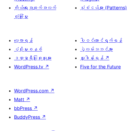
ကိုယ်ရေးအချက်အလက်
ပုံစံငယ်များ (Patterns)
လုံခြုံမှု
လေ့လာရန်
ပါဝင်ဆောင်ရွက်ရန်
ပံ့ပိုးမှုစနစ်
ပွဲလမ်းသဘင်များ
ဒဏ္ဍာရီပြုစုသူများ
လှူဒါန်းရန်
↗
WordPress.tv
↗
Five for the Future
WordPress.com
↗
Matt
↗
bbPress
↗
BuddyPress
↗