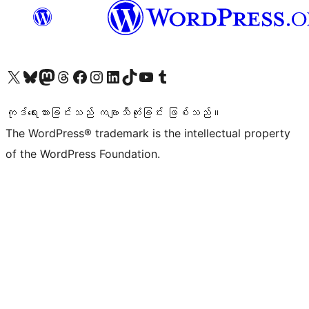
ကျွန်ုပ်တို့၏ X (ယခင် Twitter) အကောင့်သို့ သွားရောက်ကြည့်ရှုပါ
ကျွန်ုပ်တို့၏ Bluesky အကောင့်သို့ ဝင်ရောက်ကြည့်ရှုရန်
ကျွန်ုပ်တို့၏ Mastodon အကောင့်သို့ သွားရောက်ကြည့်ရှုပါ
ကျွန်ုပ်တို့၏ Threads အကောင့်သို့ ဝင်ရောက်ကြည့်ရှုရန်
ကျွန်ုပ်တို့၏ Facebook စာမျက်နှာသို့ သွားရောက်ကြည့်ရှုပါ
ကျွန်ုပ်တို့၏ Instagram အကောင့်သို့ သွားရောက်ကြည့်ရှုပါ
ကျွန်ုပ်တို့၏ LinkedIn အကောင့်သို့ သွားရောက်ကြည့်ရှုပါ
ကျွန်ုပ်တို့၏ TikTok အကောင့်သို့ ဝင်ရောက်ကြည့်ရှုရန်
ကျွန်ုပ်တို့၏ YouTube ချန်နယ်သို့ သွားရောက်ကြည့်ရှုပါ
ကျွန်ုပ်တို့၏ Tumblr အကောင့်သို့ ဝင်ရောက်ကြည့်ရှုရန်
ကုဒ်ရေးသားခြင်းသည် ကဗျာသီကုံးခြင်း ဖြစ်သည်။
The WordPress® trademark is the intellectual property
of the WordPress Foundation.