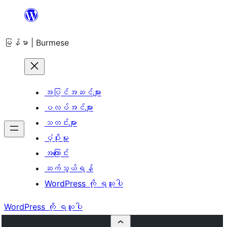
အကြောင်းအရာ
သို့
မြန်မာ | Burmese
ကျော်သွား
ရန်
အပြင်အဆင်များ
ပလပ်အင်များ
သတင်းများ
ပံ့ပိုးမှု
အကြောင်း
ဆက်သွယ်ရန်
WordPress ကို ရယူပါ
WordPress ကို ရယူပါ