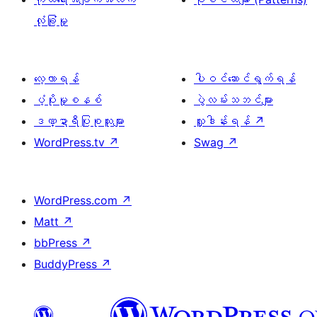
လုံခြုံမှု
လေ့လာရန်
ပါဝင်ဆောင်ရွက်ရန်
ပံ့ပိုးမှုစနစ်
ပွဲလမ်းသဘင်များ
ဒဏ္ဍာရီပြုစုသူများ
လှူဒါန်းရန်
↗
WordPress.tv
↗
Swag
↗
WordPress.com
↗
Matt
↗
bbPress
↗
BuddyPress
↗