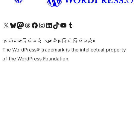
ကျွန်ုပ်တို့၏ X (ယခင် Twitter) အကောင့်သို့ သွားရောက်ကြည့်ရှုပါ
ကျွန်ုပ်တို့၏ Bluesky အကောင့်သို့ ဝင်ရောက်ကြည့်ရှုရန်
ကျွန်ုပ်တို့၏ Mastodon အကောင့်သို့ သွားရောက်ကြည့်ရှုပါ
ကျွန်ုပ်တို့၏ Threads အကောင့်သို့ ဝင်ရောက်ကြည့်ရှုရန်
ကျွန်ုပ်တို့၏ Facebook စာမျက်နှာသို့ သွားရောက်ကြည့်ရှုပါ
ကျွန်ုပ်တို့၏ Instagram အကောင့်သို့ သွားရောက်ကြည့်ရှုပါ
ကျွန်ုပ်တို့၏ LinkedIn အကောင့်သို့ သွားရောက်ကြည့်ရှုပါ
ကျွန်ုပ်တို့၏ TikTok အကောင့်သို့ ဝင်ရောက်ကြည့်ရှုရန်
ကျွန်ုပ်တို့၏ YouTube ချန်နယ်သို့ သွားရောက်ကြည့်ရှုပါ
ကျွန်ုပ်တို့၏ Tumblr အကောင့်သို့ ဝင်ရောက်ကြည့်ရှုရန်
ကုဒ်ရေးသားခြင်းသည် ကဗျာသီကုံးခြင်း ဖြစ်သည်။
The WordPress® trademark is the intellectual property
of the WordPress Foundation.