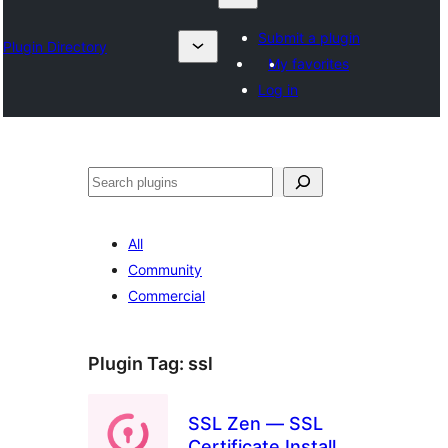
Submit a plugin
Plugin Directory
My favorites
Log in
ရှာ
ပါ
All
Community
Commercial
Plugin Tag:
ssl
SSL Zen — SSL
Certificate Installer