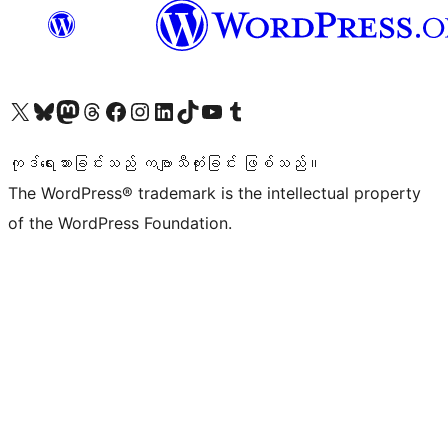
ကျွန်ုပ်တို့၏ X (ယခင် Twitter) အကောင့်သို့ သွားရောက်ကြည့်ရှုပါ
ကျွန်ုပ်တို့၏ Bluesky အကောင့်သို့ ဝင်ရောက်ကြည့်ရှုရန်
ကျွန်ုပ်တို့၏ Mastodon အကောင့်သို့ သွားရောက်ကြည့်ရှုပါ
ကျွန်ုပ်တို့၏ Threads အကောင့်သို့ ဝင်ရောက်ကြည့်ရှုရန်
ကျွန်ုပ်တို့၏ Facebook စာမျက်နှာသို့ သွားရောက်ကြည့်ရှုပါ
ကျွန်ုပ်တို့၏ Instagram အကောင့်သို့ သွားရောက်ကြည့်ရှုပါ
ကျွန်ုပ်တို့၏ LinkedIn အကောင့်သို့ သွားရောက်ကြည့်ရှုပါ
ကျွန်ုပ်တို့၏ TikTok အကောင့်သို့ ဝင်ရောက်ကြည့်ရှုရန်
ကျွန်ုပ်တို့၏ YouTube ချန်နယ်သို့ သွားရောက်ကြည့်ရှုပါ
ကျွန်ုပ်တို့၏ Tumblr အကောင့်သို့ ဝင်ရောက်ကြည့်ရှုရန်
ကုဒ်ရေးသားခြင်းသည် ကဗျာသီကုံးခြင်း ဖြစ်သည်။
The WordPress® trademark is the intellectual property
of the WordPress Foundation.