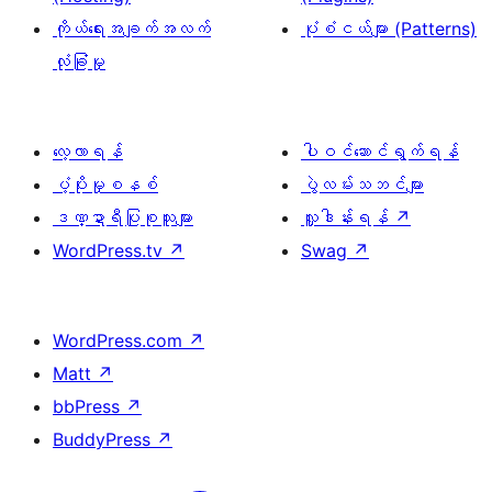
ကိုယ်ရေးအချက်အလက်
ပုံစံငယ်များ (Patterns)
လုံခြုံမှု
လေ့လာရန်
ပါဝင်ဆောင်ရွက်ရန်
ပံ့ပိုးမှုစနစ်
ပွဲလမ်းသဘင်များ
ဒဏ္ဍာရီပြုစုသူများ
လှူဒါန်းရန်
↗
WordPress.tv
↗
Swag
↗
WordPress.com
↗
Matt
↗
bbPress
↗
BuddyPress
↗