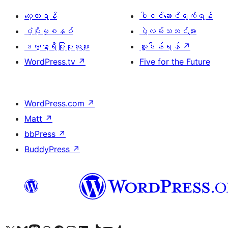
လေ့လာရန်
ပါဝင်ဆောင်ရွက်ရန်
ပံ့ပိုးမှုစနစ်
ပွဲလမ်းသဘင်များ
ဒဏ္ဍာရီပြုစုသူများ
လှူဒါန်းရန်
↗
WordPress.tv
↗
Five for the Future
WordPress.com
↗
Matt
↗
bbPress
↗
BuddyPress
↗