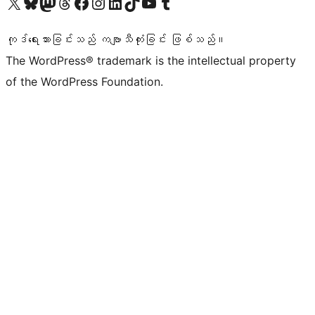
ကျွန်ုပ်တို့၏ X (ယခင် Twitter) အကောင့်သို့ သွားရောက်ကြည့်ရှုပါ
ကျွန်ုပ်တို့၏ Bluesky အကောင့်သို့ ဝင်ရောက်ကြည့်ရှုရန်
ကျွန်ုပ်တို့၏ Mastodon အကောင့်သို့ သွားရောက်ကြည့်ရှုပါ
ကျွန်ုပ်တို့၏ Threads အကောင့်သို့ ဝင်ရောက်ကြည့်ရှုရန်
ကျွန်ုပ်တို့၏ Facebook စာမျက်နှာသို့ သွားရောက်ကြည့်ရှုပါ
ကျွန်ုပ်တို့၏ Instagram အကောင့်သို့ သွားရောက်ကြည့်ရှုပါ
ကျွန်ုပ်တို့၏ LinkedIn အကောင့်သို့ သွားရောက်ကြည့်ရှုပါ
ကျွန်ုပ်တို့၏ TikTok အကောင့်သို့ ဝင်ရောက်ကြည့်ရှုရန်
ကျွန်ုပ်တို့၏ YouTube ချန်နယ်သို့ သွားရောက်ကြည့်ရှုပါ
ကျွန်ုပ်တို့၏ Tumblr အကောင့်သို့ ဝင်ရောက်ကြည့်ရှုရန်
ကုဒ်ရေးသားခြင်းသည် ကဗျာသီကုံးခြင်း ဖြစ်သည်။
The WordPress® trademark is the intellectual property
of the WordPress Foundation.