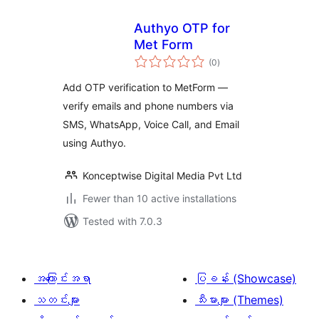
Authyo OTP for
Met Form
total
(0
)
ratings
Add OTP verification to MetForm —
verify emails and phone numbers via
SMS, WhatsApp, Voice Call, and Email
using Authyo.
Konceptwise Digital Media Pvt Ltd
Fewer than 10 active installations
Tested with 7.0.3
အကြောင်းအရာ
ပြခန်း (Showcase)
သတင်းများ
သီးမားများ (Themes)