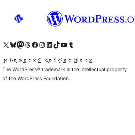
ကျွန်ုပ်တို့၏ X (ယခင် Twitter) အကောင့်သို့ သွားရောက်ကြည့်ရှုပါ
ကျွန်ုပ်တို့၏ Bluesky အကောင့်သို့ ဝင်ရောက်ကြည့်ရှုရန်
ကျွန်ုပ်တို့၏ Mastodon အကောင့်သို့ သွားရောက်ကြည့်ရှုပါ
ကျွန်ုပ်တို့၏ Threads အကောင့်သို့ ဝင်ရောက်ကြည့်ရှုရန်
ကျွန်ုပ်တို့၏ Facebook စာမျက်နှာသို့ သွားရောက်ကြည့်ရှုပါ
ကျွန်ုပ်တို့၏ Instagram အကောင့်သို့ သွားရောက်ကြည့်ရှုပါ
ကျွန်ုပ်တို့၏ LinkedIn အကောင့်သို့ သွားရောက်ကြည့်ရှုပါ
ကျွန်ုပ်တို့၏ TikTok အကောင့်သို့ ဝင်ရောက်ကြည့်ရှုရန်
ကျွန်ုပ်တို့၏ YouTube ချန်နယ်သို့ သွားရောက်ကြည့်ရှုပါ
ကျွန်ုပ်တို့၏ Tumblr အကောင့်သို့ ဝင်ရောက်ကြည့်ရှုရန်
ကုဒ်ရေးသားခြင်းသည် ကဗျာသီကုံးခြင်း ဖြစ်သည်။
The WordPress® trademark is the intellectual property
of the WordPress Foundation.