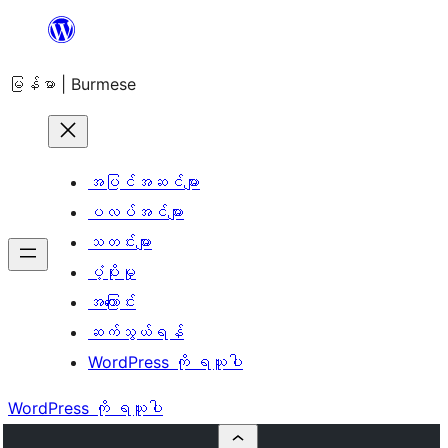
အကြောင်းအရာ
သို့
မြန်မာ | Burmese
ကျော်သွား
ရန်
အပြင်အဆင်များ
ပလပ်အင်များ
သတင်းများ
ပံ့ပိုးမှု
အကြောင်း
ဆက်သွယ်ရန်
WordPress ကို ရယူပါ
WordPress ကို ရယူပါ