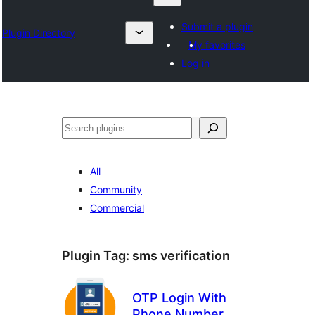
Submit a plugin
Plugin Directory
My favorites
Log in
ရှာ
ပါ
All
Community
Commercial
Plugin Tag:
sms verification
OTP Login With
Phone Number,