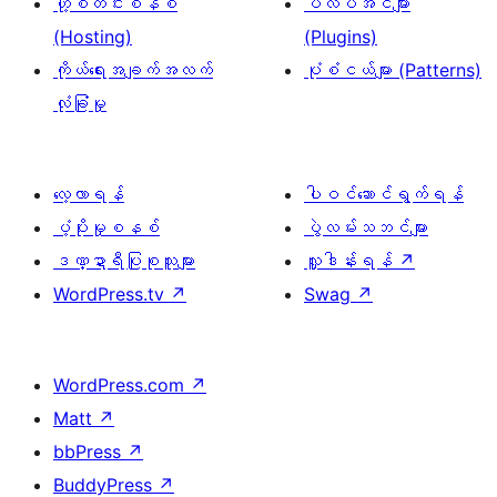
ဟို့စတင်းစနစ်
ပလပ်အင်များ
(Hosting)
(Plugins)
ကိုယ်ရေးအချက်အလက်
ပုံစံငယ်များ (Patterns)
လုံခြုံမှု
လေ့လာရန်
ပါဝင်ဆောင်ရွက်ရန်
ပံ့ပိုးမှုစနစ်
ပွဲလမ်းသဘင်များ
ဒဏ္ဍာရီပြုစုသူများ
လှူဒါန်းရန်
↗
WordPress.tv
↗
Swag
↗
WordPress.com
↗
Matt
↗
bbPress
↗
BuddyPress
↗