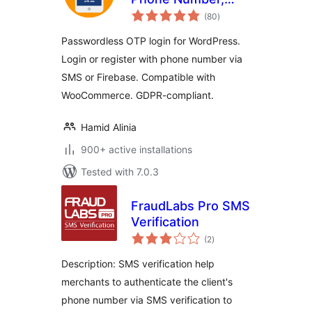
total
OTP Verification
(80
)
ratings
Passwordless OTP login for WordPress.
Login or register with phone number via
SMS or Firebase. Compatible with
WooCommerce. GDPR-compliant.
Hamid Alinia
900+ active installations
Tested with 7.0.3
FraudLabs Pro SMS
Verification
total
(2
)
ratings
Description: SMS verification help
merchants to authenticate the client's
phone number via SMS verification to