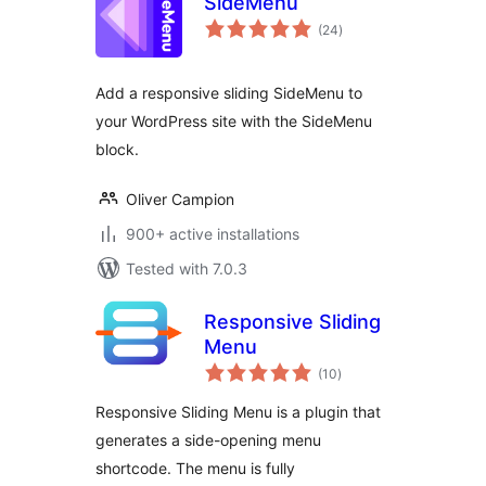
SideMenu
total
(24
)
ratings
Add a responsive sliding SideMenu to
your WordPress site with the SideMenu
block.
Oliver Campion
900+ active installations
Tested with 7.0.3
Responsive Sliding
Menu
total
(10
)
ratings
Responsive Sliding Menu is a plugin that
generates a side-opening menu
shortcode. The menu is fully