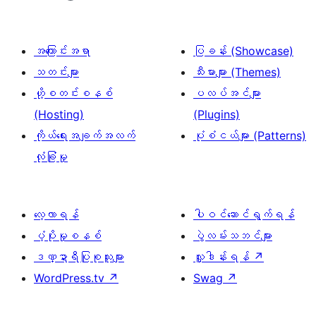
အကြောင်းအရာ
ပြခန်း (Showcase)
သတင်းများ
သီးမားများ (Themes)
ဟို့စတင်းစနစ်
ပလပ်အင်များ
(Hosting)
(Plugins)
ကိုယ်ရေးအချက်အလက်
ပုံစံငယ်များ (Patterns)
လုံခြုံမှု
လေ့လာရန်
ပါဝင်ဆောင်ရွက်ရန်
ပံ့ပိုးမှုစနစ်
ပွဲလမ်းသဘင်များ
ဒဏ္ဍာရီပြုစုသူများ
လှူဒါန်းရန်
↗
WordPress.tv
↗
Swag
↗