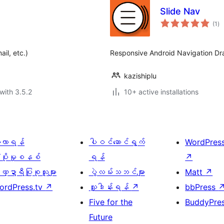
Slide Nav
to
(1
)
ra
il, etc.)
Responsive Android Navigation Dr
kazishiplu
with 3.5.2
10+ active installations
ေ့လာရန်
ပါဝင်ဆောင်ရွက်
WordPres
့ပိုးမှုစနစ်
ရန်
↗
္ဍာရီပြုစုသူများ
ပွဲလမ်းသဘင်များ
Matt
↗
ordPress.tv
↗
လှူဒါန်းရန်
↗
bbPress
Five for the
BuddyPre
Future