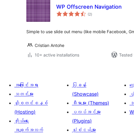
WP Offscreen Navigation
total
(2
)
ratings
Simple to use slide out menu (like mobile Facebook, Gma
Cristian Antohe
10+ active installations
Tested 
အကြောင်းအရာ
ပြခန်း
လ
သတင်းများ
(Showcase)
ပံ
ဟို့စတင်းစနစ်
သီးမားများ (Themes)
ဒဏ
(Hosting)
ပလပ်အင်များ
W
ကိုယ်ရေး
(Plugins)
အချက်အလက်
ပုံစံငယ်များ