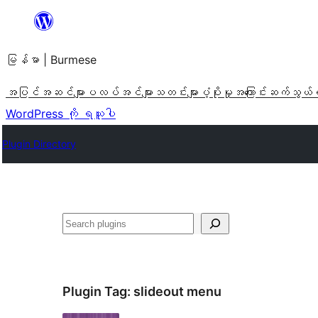
အကြောင်းအရာ
သို့
မြန်မာ | Burmese
ကျော်သွား
ရန်
အပြင်အဆင်များ
ပလပ်အင်များ
သတင်းများ
ပံ့ပိုးမှု
အကြောင်း
ဆက်သွယ်
WordPress ကို ရယူပါ
Plugin Directory
ရှာ
ပါ
Plugin Tag:
slideout menu