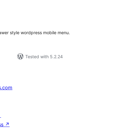
tal
tings
awer style wordpress mobile menu.
Tested with 5.2.24
s.com
↗
ss
↗