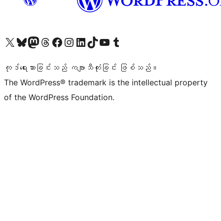
ကျွန်ုပ်တို့၏ X (ယခင် Twitter) အကောင့်သို့ သွားရောက်ကြည့်ရှုပါ
ကျွန်ုပ်တို့၏ Bluesky အကောင့်သို့ ဝင်ရောက်ကြည့်ရှုရန်
ကျွန်ုပ်တို့၏ Mastodon အကောင့်သို့ သွားရောက်ကြည့်ရှုပါ
ကျွန်ုပ်တို့၏ Threads အကောင့်သို့ ဝင်ရောက်ကြည့်ရှုရန်
ကျွန်ုပ်တို့၏ Facebook စာမျက်နှာသို့ သွားရောက်ကြည့်ရှုပါ
ကျွန်ုပ်တို့၏ Instagram အကောင့်သို့ သွားရောက်ကြည့်ရှုပါ
ကျွန်ုပ်တို့၏ LinkedIn အကောင့်သို့ သွားရောက်ကြည့်ရှုပါ
ကျွန်ုပ်တို့၏ TikTok အကောင့်သို့ ဝင်ရောက်ကြည့်ရှုရန်
ကျွန်ုပ်တို့၏ YouTube ချန်နယ်သို့ သွားရောက်ကြည့်ရှုပါ
ကျွန်ုပ်တို့၏ Tumblr အကောင့်သို့ ဝင်ရောက်ကြည့်ရှုရန်
ကုဒ်ရေးသားခြင်းသည် ကဗျာသီကုံးခြင်း ဖြစ်သည်။
The WordPress® trademark is the intellectual property
of the WordPress Foundation.