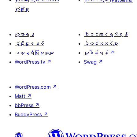
ကိုယ်ရေးအချက်အလက်
ပုံစံငယ်များ (Patterns)
လုံခြုံမှု
လေ့လာရန်
ပါဝင်ဆောင်ရွက်ရန်
ပံ့ပိုးမှုစနစ်
ပွဲလမ်းသဘင်များ
ဒဏ္ဍာရီပြုစုသူများ
လှူဒါန်းရန်
↗
WordPress.tv
↗
Swag
↗
WordPress.com
↗
Matt
↗
bbPress
↗
BuddyPress
↗