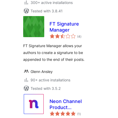
300+ active installations
Tested with 3.8.41
FT Signature
Manager
total
(4
)
ratings
FT Signature Manager allows your
authors to create a signature to be
appended to the end of their posts.
Glenn Ansley
90+ active installations
Tested with 3.5.2
Neon Channel
Product
total
Customizer Free
(1
)
ratings