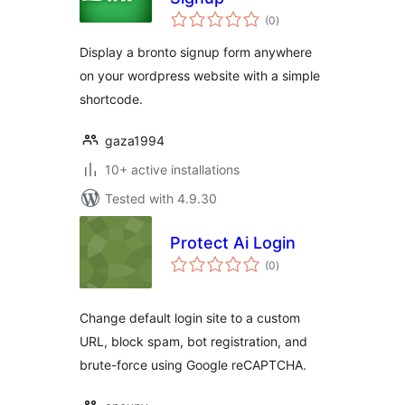
total
(0
)
ratings
Display a bronto signup form anywhere
on your wordpress website with a simple
shortcode.
gaza1994
10+ active installations
Tested with 4.9.30
Protect Ai Login
total
(0
)
ratings
Change default login site to a custom
URL, block spam, bot registration, and
brute-force using Google reCAPTCHA.