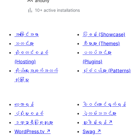
anouny
10+ active installations
အကြောင်းအရာ
ပြခန်း (Showcase)
သတင်းများ
သီးမားများ (Themes)
ဟို့စတင်းစနစ်
ပလပ်အင်များ
(Hosting)
(Plugins)
ကိုယ်ရေးအချက်အလက်
ပုံစံငယ်များ (Patterns)
လုံခြုံမှု
လေ့လာရန်
ပါဝင်ဆောင်ရွက်ရန်
ပံ့ပိုးမှုစနစ်
ပွဲလမ်းသဘင်များ
ဒဏ္ဍာရီပြုစုသူများ
လှူဒါန်းရန်
↗
WordPress.tv
↗
Swag
↗