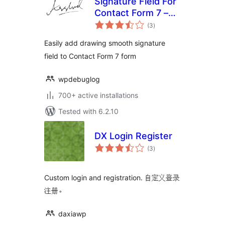
Signature Field For
Contact Form 7 –
total
CF7Sign
(3
)
ratings
Easily add drawing smooth signature
field to Contact Form 7 form
wpdebuglog
700+ active installations
Tested with 6.2.10
DX Login Register
total
(3
)
ratings
Custom login and registration. 自定义登录
注册。
daxiawp