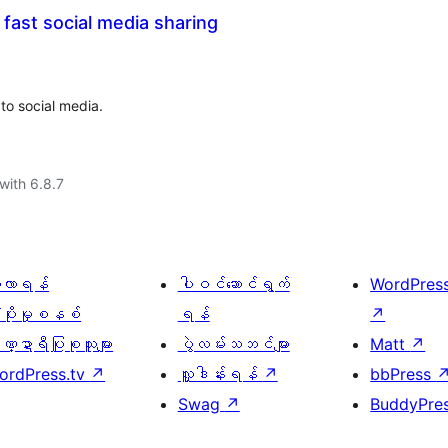
 fast social media sharing
 to social media.
with 6.8.7
ေ့လာရန်
ပါဝင်ဆောင်ရွက်
WordPres
့ပိုးမှုစနစ်
ရန်
↗
္ဍာရီပြုစုသူများ
ပွဲလမ်းသဘင်များ
Matt
↗
ordPress.tv
↗
လှူဒါန်းရန်
↗
bbPress
Swag
↗
BuddyPre