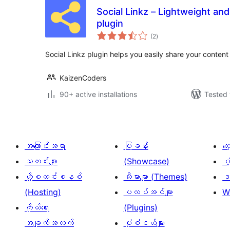
Social Linkz – Lightweight and
plugin
total
(2
)
ratings
Social Linkz plugin helps you easily share your content
KaizenCoders
90+ active installations
Tested 
အကြောင်းအရာ
ပြခန်း
လ
သတင်းများ
(Showcase)
ပံ
ဟို့စတင်းစနစ်
သီးမားများ (Themes)
ဒဏ
(Hosting)
ပလပ်အင်များ
W
ကိုယ်ရေး
(Plugins)
အချက်အလက်
ပုံစံငယ်များ