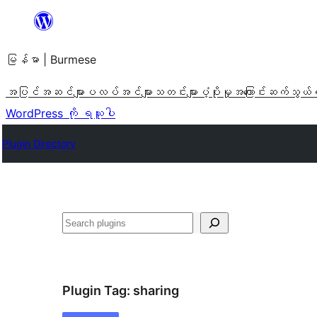
အကြောင်းအရာ
သို့
မြန်မာ | Burmese
ကျော်သွား
ရန်
အပြင်အဆင်များ
ပလပ်အင်များ
သတင်းများ
ပံ့ပိုးမှု
အကြောင်း
ဆက်သွယ်
WordPress ကို ရယူပါ
Plugin Directory
ရှာ
ပါ
Plugin Tag:
sharing