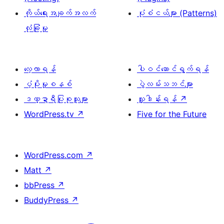
ကိုယ်ရေးအချက်အလက်
ပုံစံငယ်များ (Patterns)
လုံခြုံမှု
လေ့လာရန်
ပါဝင်ဆောင်ရွက်ရန်
ပံ့ပိုးမှုစနစ်
ပွဲလမ်းသဘင်များ
ဒဏ္ဍာရီပြုစုသူများ
လှူဒါန်းရန်
↗
WordPress.tv
↗
Five for the Future
WordPress.com
↗
Matt
↗
bbPress
↗
BuddyPress
↗