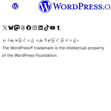
ကျွန်ုပ်တို့၏ X (ယခင် Twitter) အကောင့်သို့ သွားရောက်ကြည့်ရှုပါ
ကျွန်ုပ်တို့၏ Bluesky အကောင့်သို့ ဝင်ရောက်ကြည့်ရှုရန်
ကျွန်ုပ်တို့၏ Mastodon အကောင့်သို့ သွားရောက်ကြည့်ရှုပါ
ကျွန်ုပ်တို့၏ Threads အကောင့်သို့ ဝင်ရောက်ကြည့်ရှုရန်
ကျွန်ုပ်တို့၏ Facebook စာမျက်နှာသို့ သွားရောက်ကြည့်ရှုပါ
ကျွန်ုပ်တို့၏ Instagram အကောင့်သို့ သွားရောက်ကြည့်ရှုပါ
ကျွန်ုပ်တို့၏ LinkedIn အကောင့်သို့ သွားရောက်ကြည့်ရှုပါ
ကျွန်ုပ်တို့၏ TikTok အကောင့်သို့ ဝင်ရောက်ကြည့်ရှုရန်
ကျွန်ုပ်တို့၏ YouTube ချန်နယ်သို့ သွားရောက်ကြည့်ရှုပါ
ကျွန်ုပ်တို့၏ Tumblr အကောင့်သို့ ဝင်ရောက်ကြည့်ရှုရန်
ကုဒ်ရေးသားခြင်းသည် ကဗျာသီကုံးခြင်း ဖြစ်သည်။
The WordPress® trademark is the intellectual property
of the WordPress Foundation.