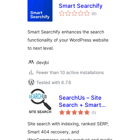
Smart Searchify
total
(0
)
ratings
Smart Searchify enhances the search
functionality of your WordPress website
to next level.
devjbi
Fewer than 10 active installations
Tested with 6.7.6
SearchUs – Site
Search + Smart
total
404 Recovery
(1
)
ratings
Site search with indexing, ranked SERP,
Smart 404 recovery, and
WooCommerce-ready product and media