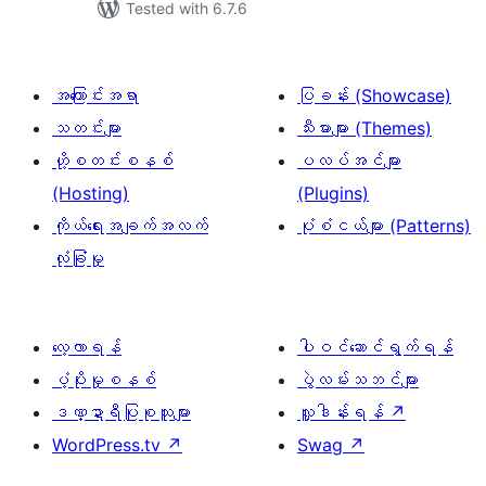
Tested with 6.7.6
အကြောင်းအရာ
ပြခန်း (Showcase)
သတင်းများ
သီးမားများ (Themes)
ဟို့စတင်းစနစ်
ပလပ်အင်များ
(Hosting)
(Plugins)
ကိုယ်ရေးအချက်အလက်
ပုံစံငယ်များ (Patterns)
လုံခြုံမှု
လေ့လာရန်
ပါဝင်ဆောင်ရွက်ရန်
ပံ့ပိုးမှုစနစ်
ပွဲလမ်းသဘင်များ
ဒဏ္ဍာရီပြုစုသူများ
လှူဒါန်းရန်
↗
WordPress.tv
↗
Swag
↗