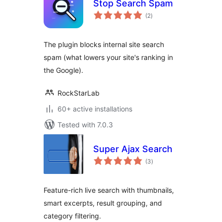
Stop Search Spam
total
(2
)
ratings
The plugin blocks internal site search
spam (what lowers your site's ranking in
the Google).
RockStarLab
60+ active installations
Tested with 7.0.3
Super Ajax Search
total
(3
)
ratings
Feature-rich live search with thumbnails,
smart excerpts, result grouping, and
category filtering.