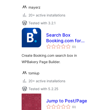
mayerz
20+ active installations
Tested with 3.2.1
Search Box
Booking.com for
total
WPBakery Page
(0
)
ratings
Builder
Create Booking.com search box in
WPBakery Page Builder.
tomiup
20+ active installations
Tested with 5.2.25
Jump to Post/Page
total
(0
)
ratings