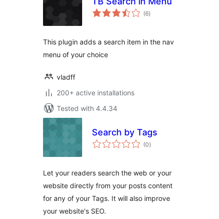
TB Search in Menu
total
(6
)
ratings
This plugin adds a search item in the nav
menu of your choice
vladff
200+ active installations
Tested with 4.4.34
Search by Tags
total
(0
)
ratings
Let your readers search the web or your
website directly from your posts content
for any of your Tags. It will also improve
your website's SEO.