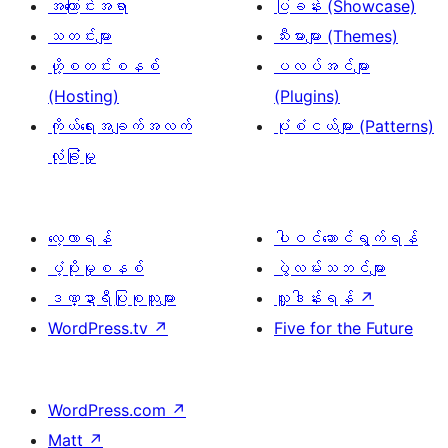
အကြောင်းအရာ
ပြခန်း (Showcase)
သတင်းများ
သီးမားများ (Themes)
ဟို့စတင်းစနစ်
ပလပ်အင်များ
(Hosting)
(Plugins)
ကိုယ်ရေးအချက်အလက်
ပုံစံငယ်များ (Patterns)
လုံခြုံမှု
လေ့လာရန်
ပါဝင်ဆောင်ရွက်ရန်
ပံ့ပိုးမှုစနစ်
ပွဲလမ်းသဘင်များ
ဒဏ္ဍာရီပြုစုသူများ
လှူဒါန်းရန်
↗
WordPress.tv
↗
Five for the Future
WordPress.com
↗
Matt
↗