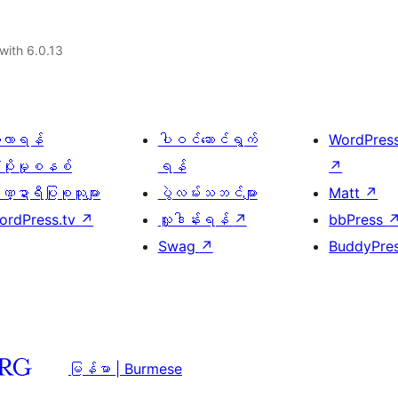
with 6.0.13
ေ့လာရန်
ပါဝင်ဆောင်ရွက်
WordPres
့ပိုးမှုစနစ်
ရန်
↗
္ဍာရီပြုစုသူများ
ပွဲလမ်းသဘင်များ
Matt
↗
ordPress.tv
↗
လှူဒါန်းရန်
↗
bbPress
Swag
↗
BuddyPre
မြန်မာ | Burmese