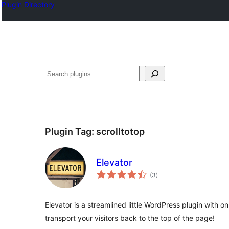
Plugin Directory
ရှာ
ပါ
Plugin Tag:
scrolltotop
Elevator
total
(3
)
ratings
Elevator is a streamlined little WordPress plugin with o
transport your visitors back to the top of the page!