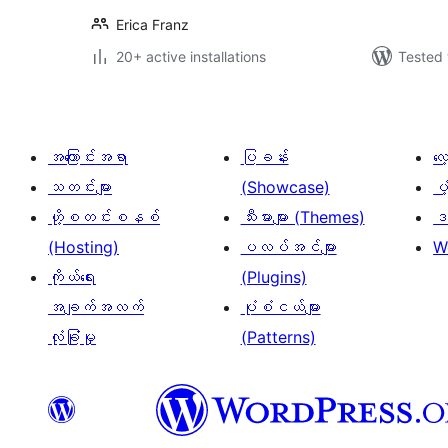
Erica Franz
20+ active installations
Tested 
အကြောင်းအရာ
ပြခန်း
လ
သတင်းများ
(Showcase)
ပံ
ဟို့စတင်းစနစ်
သီးမားများ (Themes)
ဒဏ
(Hosting)
ပလပ်အင်များ
W
ကိုယ်ရေး
(Plugins)
အချက်အလက်
ပုံစံငယ်များ
လုံခြုံမှု
(Patterns)