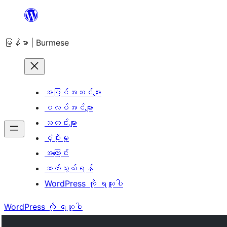
အကြောင်းအရာ
သို့
မြန်မာ | Burmese
ကျော်သွား
ရန်
အပြင်အဆင်များ
ပလပ်အင်များ
သတင်းများ
ပံ့ပိုးမှု
အကြောင်း
ဆက်သွယ်ရန်
WordPress ကို ရယူပါ
WordPress ကို ရယူပါ