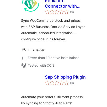
Replanta
Connector with
total
SAP for
(0
)
ratings
WooCommerce
Sync WooCommerce stock and prices
with SAP Business One via Service Layer.
Automatic, scheduled integration —
configure once, runs forever.
Luis Javier
Fewer than 10 active installations
Tested with 7.0.3
Sap Shipping Plugin
total
(0
)
ratings
Automate your order fulfillment process
by syncing to Strictly Auto Parts’