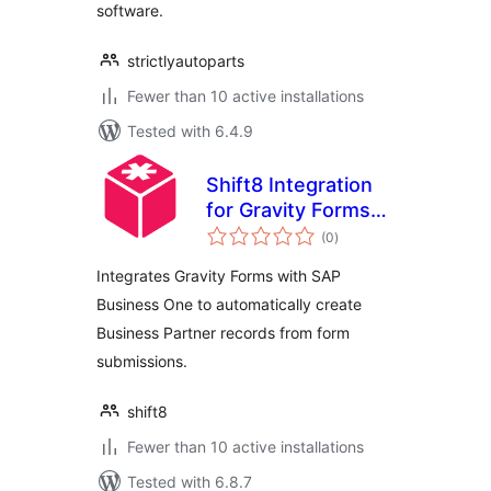
software.
strictlyautoparts
Fewer than 10 active installations
Tested with 6.4.9
Shift8 Integration
for Gravity Forms
total
and SAP Business
(0
)
ratings
One
Integrates Gravity Forms with SAP
Business One to automatically create
Business Partner records from form
submissions.
shift8
Fewer than 10 active installations
Tested with 6.8.7