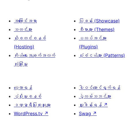
အကြောင်းအရာ
ပြခန်း (Showcase)
သတင်းများ
သီးမားများ (Themes)
ဟို့စတင်းစနစ်
ပလပ်အင်များ
(Hosting)
(Plugins)
ကိုယ်ရေးအချက်အလက်
ပုံစံငယ်များ (Patterns)
လုံခြုံမှု
လေ့လာရန်
ပါဝင်ဆောင်ရွက်ရန်
ပံ့ပိုးမှုစနစ်
ပွဲလမ်းသဘင်များ
ဒဏ္ဍာရီပြုစုသူများ
လှူဒါန်းရန်
↗
WordPress.tv
↗
Swag
↗