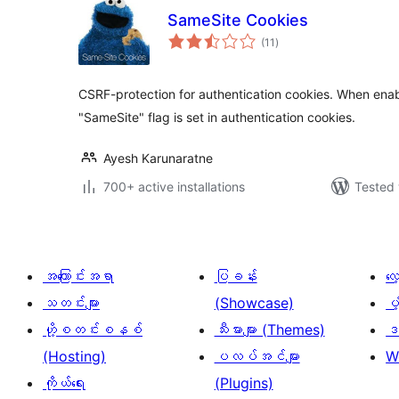
SameSite Cookies
total
(11
)
ratings
CSRF-protection for authentication cookies. When enab
"SameSite" flag is set in authentication cookies.
Ayesh Karunaratne
700+ active installations
Tested 
အကြောင်းအရာ
ပြခန်း
လ
သတင်းများ
(Showcase)
ပံ
ဟို့စတင်းစနစ်
သီးမားများ (Themes)
ဒဏ
(Hosting)
ပလပ်အင်များ
W
ကိုယ်ရေး
(Plugins)