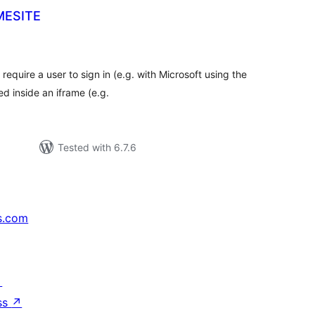
MESITE
tal
tings
require a user to sign in (e.g. with Microsoft using the
d inside an iframe (e.g.
Tested with 6.7.6
s.com
↗
ss
↗