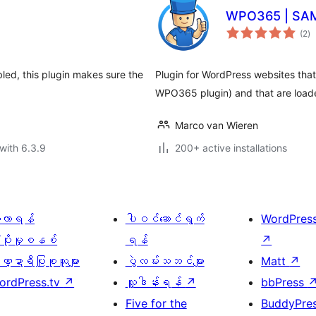
WPO365 | SA
to
(2
)
ra
led, this plugin makes sure the
Plugin for WordPress websites that 
WPO365 plugin) and that are loade
Marco van Wieren
with 6.3.9
200+ active installations
ေ့လာရန်
ပါဝင်ဆောင်ရွက်
WordPres
့ပိုးမှုစနစ်
ရန်
↗
္ဍာရီပြုစုသူများ
ပွဲလမ်းသဘင်များ
Matt
↗
ordPress.tv
↗
လှူဒါန်းရန်
↗
bbPress
Five for the
BuddyPre