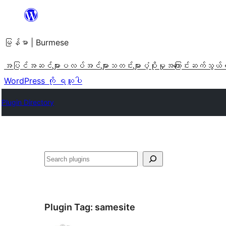
အကြောင်းအရာ
သို့
မြန်မာ | Burmese
ကျော်သွား
ရန်
အပြင်အဆင်များ
ပလပ်အင်များ
သတင်းများ
ပံ့ပိုးမှု
အကြောင်း
ဆက်သွယ်
WordPress ကို ရယူပါ
Plugin Directory
ရှာ
ပါ
Plugin Tag:
samesite