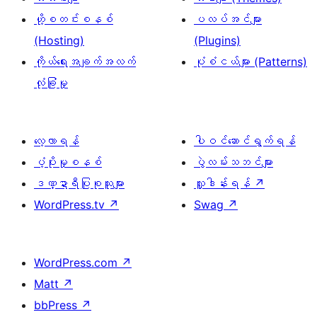
ဟို့စတင်းစနစ်
ပလပ်အင်များ
(Hosting)
(Plugins)
ကိုယ်ရေးအချက်အလက်
ပုံစံငယ်များ (Patterns)
လုံခြုံမှု
လေ့လာရန်
ပါဝင်ဆောင်ရွက်ရန်
ပံ့ပိုးမှုစနစ်
ပွဲလမ်းသဘင်များ
ဒဏ္ဍာရီပြုစုသူများ
လှူဒါန်းရန်
↗
WordPress.tv
↗
Swag
↗
WordPress.com
↗
Matt
↗
bbPress
↗