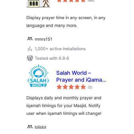
(96
)
ratings
Display prayer time in any screen, in any
language and many more.
mmrs151
1,000+ active installations
Tested with 6.9.6
Salah World –
Prayer and iQamah
total
Timings for Masjids
(3
)
ratings
Displays daily and monthly prayer and
iqamah timings for your Masjid. Notify
user when iqamah timings will change!
lolislol