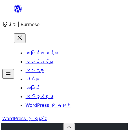
အကြောင်းအရာ
သို့
မြန်မာ | Burmese
ကျော်သွား
ရန်
အပြင်အဆင်များ
ပလပ်အင်များ
သတင်းများ
ပံ့ပိုးမှု
အကြောင်း
ဆက်သွယ်ရန်
WordPress ကို ရယူပါ
WordPress ကို ရယူပါ