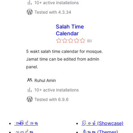
10+ active installations
Tested with 4.3.34
Salah Time
Calendar
total
(0
)
ratings
5 wakt salah time calendar for mosque.
Jamat time can be edited from admin
panel.
Ruhul Amin
10+ active installations
Tested with 6.9.6
အကြောင်းအရာ
ပြခန်း (Showcase)
သတင်းများ
သီးမားများ (Themes)