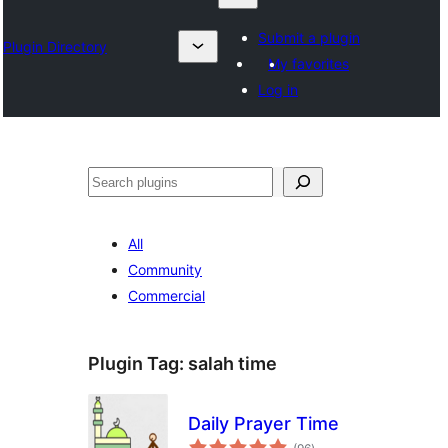
Submit a plugin
Plugin Directory
My favorites
Log in
ရှာ
ပါ
All
Community
Commercial
Plugin Tag:
salah time
Daily Prayer Time
total