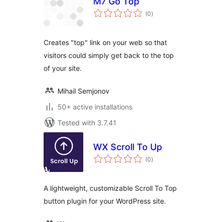
M7 Go Top
total
(0
)
ratings
Creates "top" link on your web so that
visitors could simply get back to the top
of your site.
Mihail Semjonov
50+ active installations
Tested with 3.7.41
WX Scroll To Up
total
(0
)
ratings
A lightweight, customizable Scroll To Top
button plugin for your WordPress site.