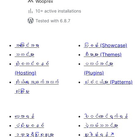
Wooprex
10+ active installations
Tested with 6.8.7
အကြောင်းအရာ
ပြခန်း (Showcase)
သတင်းများ
သီးမားများ (Themes)
ဟို့စတင်းစနစ်
ပလပ်အင်များ
(Hosting)
(Plugins)
ကိုယ်ရေးအချက်အလက်
ပုံစံငယ်များ (Patterns)
လုံခြုံမှု
လေ့လာရန်
ပါဝင်ဆောင်ရွက်ရန်
ပံ့ပိုးမှုစနစ်
ပွဲလမ်းသဘင်များ
ဒဏ္ဍာရီပြုစုသူများ
လှူဒါန်းရန်
↗