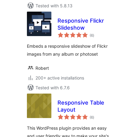
Tested with 5.8.13
Responsive Flickr
Slideshow
total
(6
)
ratings
Embeds a responsive slideshow of Flickr
images from any album or photoset
Robert
200+ active installations
Tested with 6.7.6
Responsive Table
Layout
total
(6
)
ratings
This WordPress plugin provides an easy
and user friendly way to make your site's