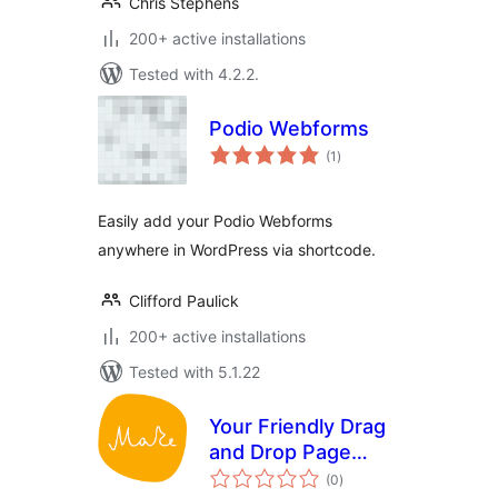
Chris Stephens
200+ active installations
Tested with 4.2.2.
Podio Webforms
total
(1
)
ratings
Easily add your Podio Webforms
anywhere in WordPress via shortcode.
Clifford Paulick
200+ active installations
Tested with 5.1.22
Your Friendly Drag
and Drop Page
total
Builder — Make
(0
)
ratings