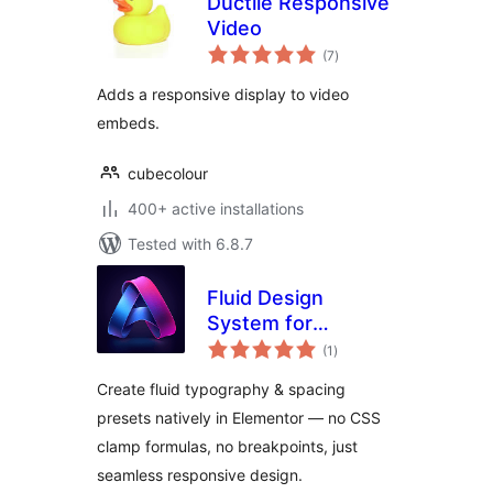
Ductile Responsive
Video
total
(7
)
ratings
Adds a responsive display to video
embeds.
cubecolour
400+ active installations
Tested with 6.8.7
Fluid Design
System for
total
Elementor
(1
)
ratings
Create fluid typography & spacing
presets natively in Elementor — no CSS
clamp formulas, no breakpoints, just
seamless responsive design.