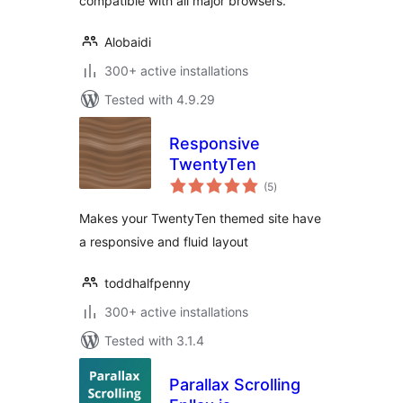
compatible with all major browsers.
Alobaidi
300+ active installations
Tested with 4.9.29
Responsive
TwentyTen
total
(5
)
ratings
Makes your TwentyTen themed site have
a responsive and fluid layout
toddhalfpenny
300+ active installations
Tested with 3.1.4
Parallax Scrolling