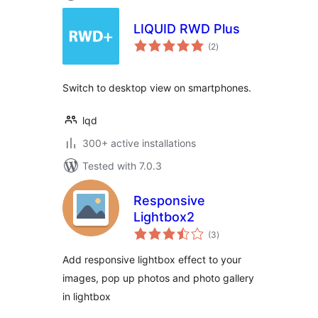
LIQUID RWD Plus
total
(2
)
ratings
Switch to desktop view on smartphones.
lqd
300+ active installations
Tested with 7.0.3
Responsive
Lightbox2
total
(3
)
ratings
Add responsive lightbox effect to your
images, pop up photos and photo gallery
in lightbox