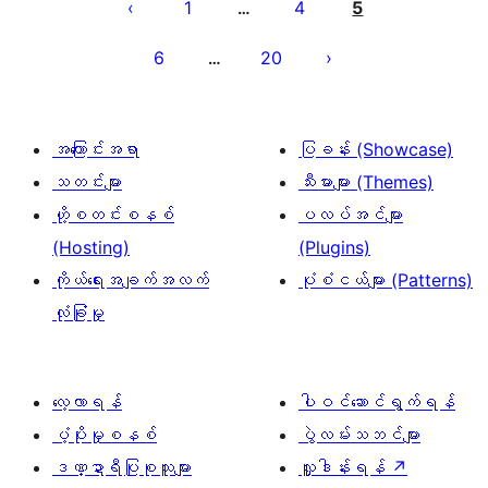
စ်
1
4
5
…
များ
6
20
…
စာမျက်နှာ
ခွဲ
ခြင်း
အကြောင်းအရာ
ပြခန်း (Showcase)
သတင်းများ
သီးမားများ (Themes)
ဟို့စတင်းစနစ်
ပလပ်အင်များ
(Hosting)
(Plugins)
ကိုယ်ရေးအချက်အလက်
ပုံစံငယ်များ (Patterns)
လုံခြုံမှု
လေ့လာရန်
ပါဝင်ဆောင်ရွက်ရန်
ပံ့ပိုးမှုစနစ်
ပွဲလမ်းသဘင်များ
ဒဏ္ဍာရီပြုစုသူများ
လှူဒါန်းရန်
↗