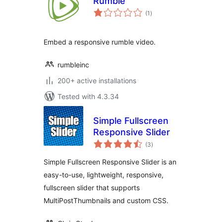
Rumble
total
(1
)
ratings
Embed a responsive rumble video.
rumbleinc
200+ active installations
Tested with 4.3.34
Simple Fullscreen
Responsive Slider
total
(3
)
ratings
Simple Fullscreen Responsive Slider is an
easy-to-use, lightweight, responsive,
fullscreen slider that supports
MultiPostThumbnails and custom CSS.