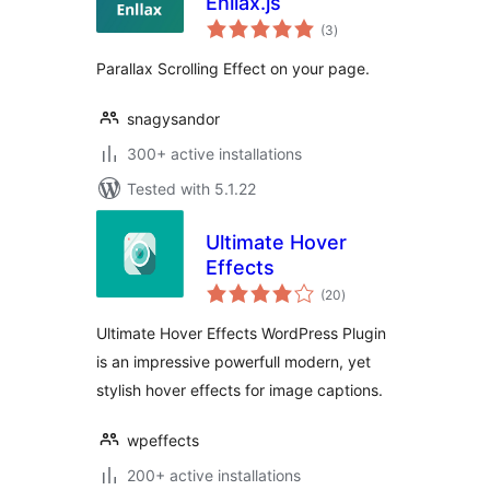
Enllax.js
total
(3
)
ratings
Parallax Scrolling Effect on your page.
snagysandor
300+ active installations
Tested with 5.1.22
Ultimate Hover
Effects
total
(20
)
ratings
Ultimate Hover Effects WordPress Plugin
is an impressive powerfull modern, yet
stylish hover effects for image captions.
wpeffects
200+ active installations